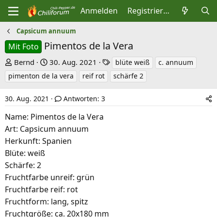
Anmelden
Registrieren
Capsicum annuum
Pimentos de la Vera
Mit Foto
E
E
S
Bernd
30. Aug. 2021
blüte weiß
c. annuum
r
r
c
pimenton de la vera
reif rot
schärfe 2
s
s
h
t
t
l
30. Aug. 2021
Antworten: 3
e
e
a
Name: Pimentos de la Vera
l
l
g
Art: Capsicum annuum
l
l
w
Herkunft: Spanien
e
t
o
Blüte: weiß
r
a
r
Schärfe: 2
m
t
Fruchtfarbe unreif: grün
e
Fruchtfarbe reif: rot
Fruchtform: lang, spitz
Fruchtgröße: ca. 20x180 mm