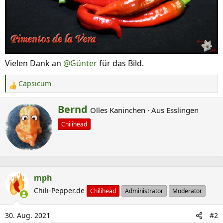
Vielen Dank an
@Günter
für das Bild.
Capsicum
R
e
G
Bernd
Olles Kaninchen
·
Aus
Esslingen
a
e
k
Chilihead
s
t
c
i
o
h
n
r
e
mph
i
n
Chili-Pepper.de
e
Chilihead
Administrator
Moderator
:
b
e
30. Aug. 2021
#2