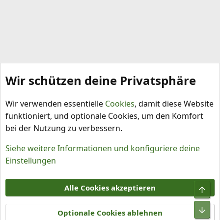
Wir schützen deine Privatsphäre
Capsicum annuum
Wir verwenden essentielle
Cookies
, damit diese Website
funktioniert, und optionale Cookies, um den Komfort
bei der Nutzung zu verbessern.
Siehe weitere Informationen und konfiguriere deine
Einstellungen
Cookies
Alle Cookies akzeptieren
Obe
Kontakt
Nutzungsbedingungen
Datenschutz
Hilfe und Impressum
R
Unt
S
Optionale Cookies ablehnen
S