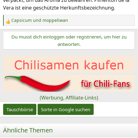
verpackt, um das Aroma zu bewahren. Pimenton de la
Vera ist eine geschützte Herkunftsbezeichnung.
Capsicum
und
moppeliwan
R
e
Du musst dich einloggen oder registrieren, um hier zu
a
k
antworten.
t
i
o
n
e
n
:
(Werbung, Affiliate-Links)
Tauschbörse
Sorte in Google suchen
Ähnliche Themen