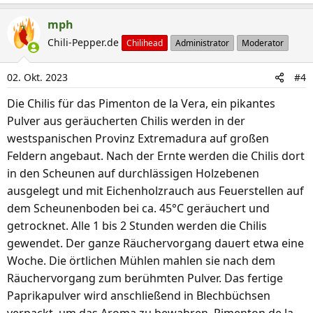
e
a
mph
k
Chili-Pepper.de
Chilihead
Administrator
Moderator
t
i
02. Okt. 2023
#4
o
n
Die Chilis für das Pimenton de la Vera, ein pikantes
e
Pulver aus geräucherten Chilis werden in der
n
westspanischen Provinz Extremadura auf großen
:
Feldern angebaut. Nach der Ernte werden die Chilis dort
in den Scheunen auf durchlässigen Holzebenen
ausgelegt und mit Eichenholzrauch aus Feuerstellen auf
dem Scheunenboden bei ca. 45°C geräuchert und
getrocknet. Alle 1 bis 2 Stunden werden die Chilis
gewendet. Der ganze Räuchervorgang dauert etwa eine
Woche. Die örtlichen Mühlen mahlen sie nach dem
Räuchervorgang zum berühmten Pulver. Das fertige
Paprikapulver wird anschließend in Blechbüchsen