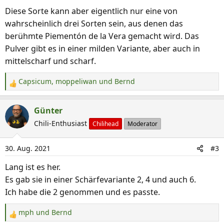
n
Diese Sorte kann aber eigentlich nur eine von
v
wahrscheinlich drei Sorten sein, aus denen das
o
berühmte Piementón de la Vera gemacht wird. Das
n
Pulver gibt es in einer milden Variante, aber auch in
mittelscharf und scharf.
Capsicum
,
moppeliwan
und
Bernd
R
e
a
Günter
k
Chili-Enthusiast
Chilihead
Moderator
t
i
30. Aug. 2021
#3
o
n
Lang ist es her.
e
Es gab sie in einer Schärfevariante 2, 4 und auch 6.
n
Ich habe die 2 genommen und es passte.
:
mph
und
Bernd
R