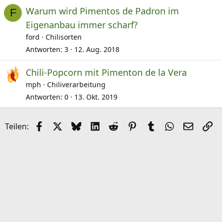
Warum wird Pimentos de Padron im
F
Eigenanbau immer scharf?
ford
Chilisorten
Antworten
3
12. Aug. 2018
Chili-Popcorn mit Pimenton de la Vera
mph
Chiliverarbeitung
Antworten
0
13. Okt. 2019
Facebook
X (Twitter)
Bluesky
LinkedIn
Reddit
Pinterest
Tumblr
WhatsApp
E-Mail
Li
Teilen: