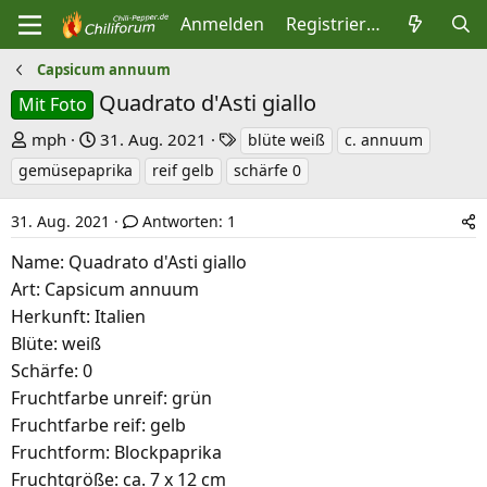
Anmelden
Registrieren
Capsicum annuum
Quadrato d'Asti giallo
Mit Foto
E
E
S
mph
31. Aug. 2021
blüte weiß
c. annuum
r
r
c
gemüsepaprika
reif gelb
schärfe 0
s
s
h
t
t
l
31. Aug. 2021
Antworten: 1
e
e
a
Name: Quadrato d'Asti giallo
l
l
g
Art: Capsicum annuum
l
l
w
Herkunft: Italien
e
t
o
Blüte: weiß
r
a
r
Schärfe: 0
m
t
Fruchtfarbe unreif: grün
e
Fruchtfarbe reif: gelb
Fruchtform: Blockpaprika
Fruchtgröße: ca. 7 x 12 cm