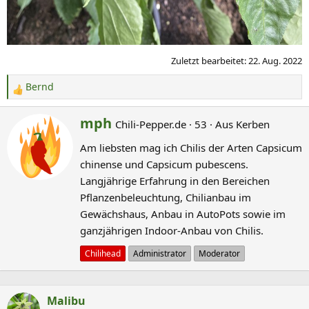
Zuletzt bearbeitet:
22. Aug. 2022
Bernd
R
e
G
mph
Chili-Pepper.de
·
53
·
Aus
Kerben
a
e
k
Am liebsten mag ich Chilis der Arten Capsicum
s
t
chinense und Capsicum pubescens.
c
i
Langjährige Erfahrung in den Bereichen
o
h
Pflanzenbeleuchtung, Chilianbau im
n
r
Gewächshaus, Anbau in AutoPots sowie im
e
i
n
ganzjährigen Indoor-Anbau von Chilis.
e
:
b
Chilihead
Administrator
Moderator
e
n
Malibu
v