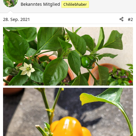
Bekanntes Mitglied
o
Chililiebhaber
n
28. Sep. 2021
#2