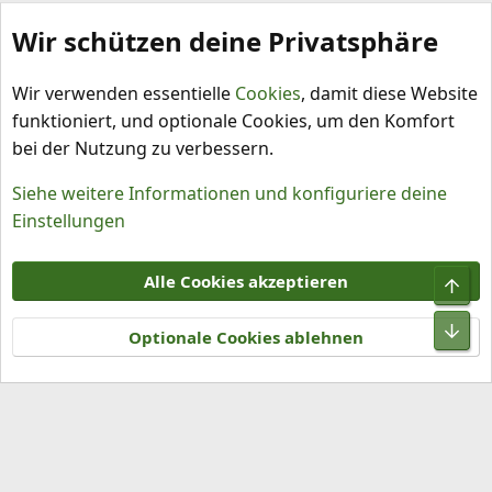
Wir schützen deine Privatsphäre
Capsicum annuum
Wir verwenden essentielle
Cookies
, damit diese Website
funktioniert, und optionale Cookies, um den Komfort
bei der Nutzung zu verbessern.
Siehe weitere Informationen und konfiguriere deine
Einstellungen
Cookies
Alle Cookies akzeptieren
Obe
Kontakt
Nutzungsbedingungen
Datenschutz
Hilfe und Impressum
R
Unt
S
Optionale Cookies ablehnen
S
®
Community platform by XenForo
© 2010-2026 XenForo Ltd.