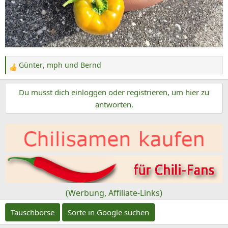
Günter
,
mph
und
Bernd
R
e
Du musst dich einloggen oder registrieren, um hier zu
a
k
antworten.
t
i
o
n
e
n
:
(Werbung, Affiliate-Links)
Tauschbörse
Sorte in Google suchen