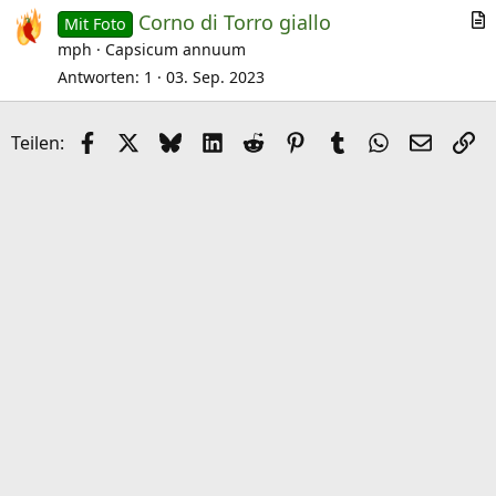
Corno di Torro giallo
k
Mit Foto
r
mph
Capsicum annuum
e
t
l
Antworten
1
03. Sep. 2023
i
k
Facebook
X (Twitter)
Bluesky
LinkedIn
Reddit
Pinterest
Tumblr
WhatsApp
E-Mail
Li
Teilen:
e
l