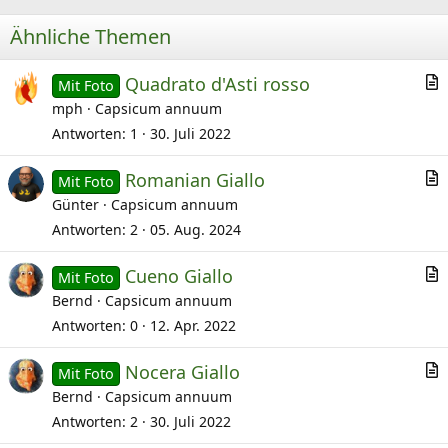
Ähnliche Themen
Quadrato d'Asti rosso
Mit Foto
r
mph
Capsicum annuum
t
Antworten
1
30. Juli 2022
i
Romanian Giallo
k
Mit Foto
r
Günter
Capsicum annuum
e
t
l
Antworten
2
05. Aug. 2024
i
Cueno Giallo
k
Mit Foto
r
Bernd
Capsicum annuum
e
t
l
Antworten
0
12. Apr. 2022
i
Nocera Giallo
k
Mit Foto
r
Bernd
Capsicum annuum
e
t
l
Antworten
2
30. Juli 2022
i