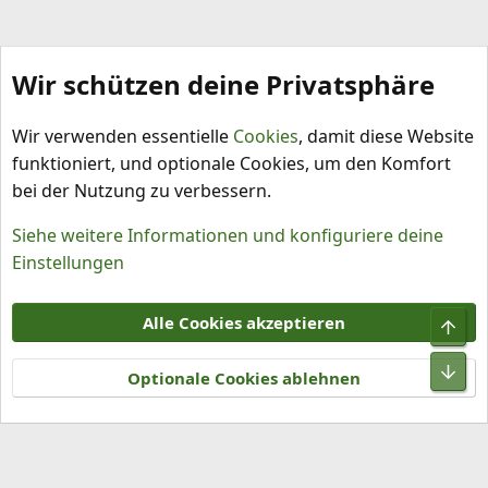
Wir schützen deine Privatsphäre
Capsicum pubescens
Wir verwenden essentielle
Cookies
, damit diese Website
funktioniert, und optionale Cookies, um den Komfort
bei der Nutzung zu verbessern.
Siehe weitere Informationen und konfiguriere deine
Einstellungen
Cookies
Alle Cookies akzeptieren
Obe
Kontakt
Nutzungsbedingungen
Datenschutz
Hilfe und Impressum
R
Unt
S
Optionale Cookies ablehnen
S
®
Community platform by XenForo
© 2010-2026 XenForo Ltd.