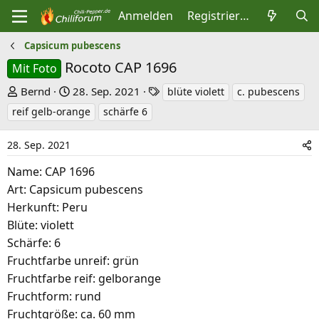
Anmelden
Registrieren
Capsicum pubescens
Rocoto CAP 1696
Mit Foto
E
E
S
Bernd
28. Sep. 2021
blüte violett
c. pubescens
r
r
c
reif gelb-orange
schärfe 6
s
s
h
t
t
l
28. Sep. 2021
e
e
a
Name: CAP 1696
l
l
g
Art: Capsicum pubescens
l
l
w
Herkunft: Peru
e
t
o
Blüte: violett
r
a
r
Schärfe: 6
m
t
Fruchtfarbe unreif: grün
e
Fruchtfarbe reif: gelborange
Fruchtform: rund
Fruchtgröße: ca. 60 mm