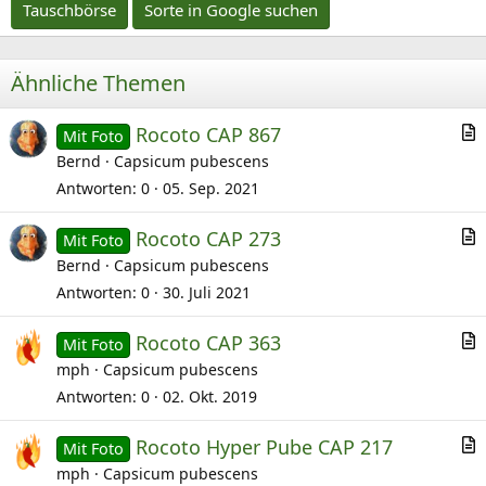
Tauschbörse
Sorte in Google suchen
Ähnliche Themen
Rocoto CAP 867
Mit Foto
r
Bernd
Capsicum pubescens
t
Antworten
0
05. Sep. 2021
i
Rocoto CAP 273
k
Mit Foto
r
Bernd
Capsicum pubescens
e
t
l
Antworten
0
30. Juli 2021
i
Rocoto CAP 363
k
Mit Foto
r
mph
Capsicum pubescens
e
t
l
Antworten
0
02. Okt. 2019
i
Rocoto Hyper Pube CAP 217
k
Mit Foto
r
mph
Capsicum pubescens
e