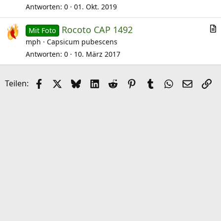
t
l
Antworten
0
01. Okt. 2019
i
Rocoto CAP 1492
k
Mit Foto
r
mph
Capsicum pubescens
e
t
l
Antworten
0
10. März 2017
i
k
Facebook
X (Twitter)
Bluesky
LinkedIn
Reddit
Pinterest
Tumblr
WhatsApp
E-Mail
Li
Teilen:
e
l