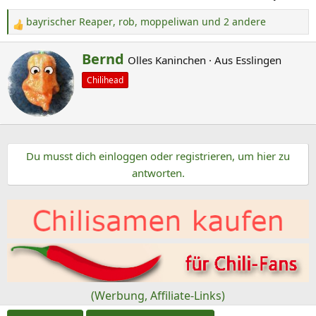
bayrischer Reaper
,
rob
,
moppeliwan
und 2 andere
R
e
G
Bernd
Olles Kaninchen
·
Aus
Esslingen
a
e
k
Chilihead
s
t
c
i
o
h
n
r
e
Du musst dich einloggen oder registrieren, um hier zu
i
n
antworten.
e
:
b
e
n
v
o
n
(Werbung, Affiliate-Links)