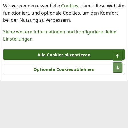
Capsicum pubescens
Wir verwenden essentielle
Cookies
, damit diese Website
funktioniert, und optionale Cookies, um den Komfort
bei der Nutzung zu verbessern.
Siehe weitere Informationen und konfiguriere deine
Einstellungen
Cookies
Alle Cookies akzeptieren
Obe
Kontakt
Nutzungsbedingungen
Datenschutz
Hilfe und Impressum
R
Unt
S
Optionale Cookies ablehnen
S
®
Community platform by XenForo
© 2010-2026 XenForo Ltd.