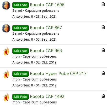
Rocoto CAP 1696
Mit Foto
r
Bernd
Capsicum pubescens
t
Antworten
0
28. Sep. 2021
i
Rocoto CAP 867
k
Mit Foto
r
Bernd
Capsicum pubescens
e
t
l
Antworten
0
05. Sep. 2021
i
Rocoto CAP 363
k
Mit Foto
r
mph
Capsicum pubescens
e
t
l
Antworten
0
02. Okt. 2019
i
Rocoto Hyper Pube CAP 217
k
Mit Foto
r
mph
Capsicum pubescens
e
t
l
Antworten
0
01. Okt. 2019
i
Rocoto CAP 1492
k
Mit Foto
r
mph
Capsicum pubescens
e