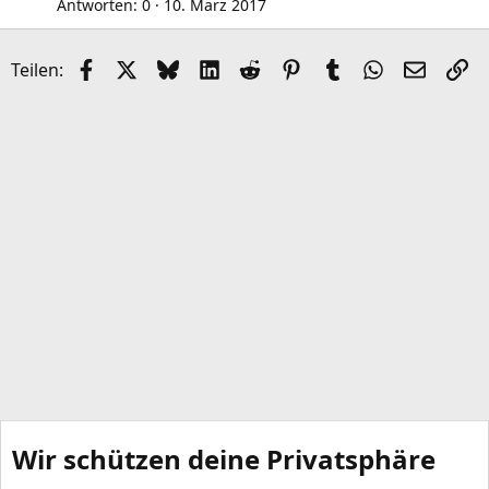
t
l
Antworten
0
10. März 2017
i
k
Facebook
X (Twitter)
Bluesky
LinkedIn
Reddit
Pinterest
Tumblr
WhatsApp
E-Mail
Li
Teilen:
e
l
Wir schützen deine Privatsphäre