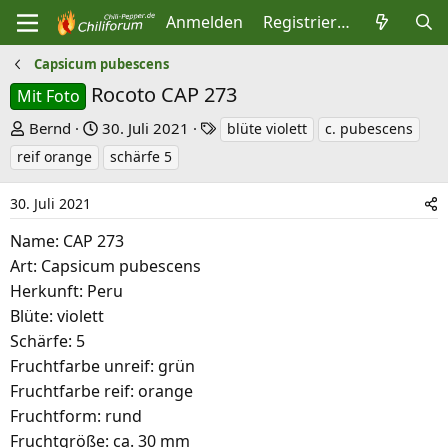
Anmelden
Registrieren
Capsicum pubescens
Rocoto CAP 273
Mit Foto
E
E
S
Bernd
30. Juli 2021
blüte violett
c. pubescens
r
r
c
reif orange
schärfe 5
s
s
h
t
t
l
30. Juli 2021
e
e
a
Name: CAP 273
l
l
g
Art: Capsicum pubescens
l
l
w
Herkunft: Peru
e
t
o
Blüte: violett
r
a
r
Schärfe: 5
m
t
Fruchtfarbe unreif: grün
e
Fruchtfarbe reif: orange
Fruchtform: rund
Fruchtgröße: ca. 30 mm