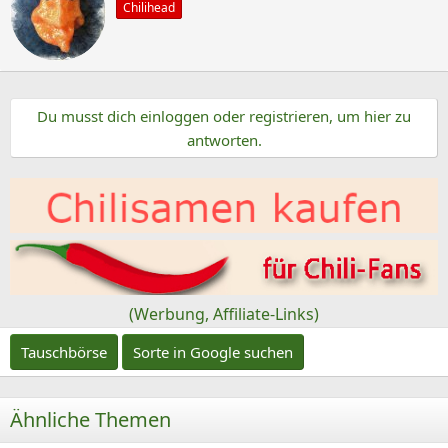
k
Chilihead
s
t
c
i
o
h
n
r
e
Du musst dich einloggen oder registrieren, um hier zu
i
n
antworten.
e
:
b
e
n
v
o
n
(Werbung, Affiliate-Links)
Tauschbörse
Sorte in Google suchen
Ähnliche Themen