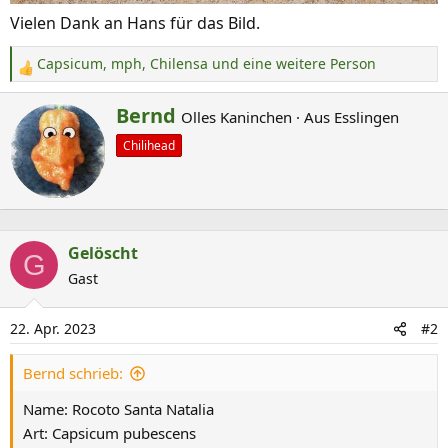
Vielen Dank an Hans für das Bild.
Capsicum
,
mph
,
Chilensa
und eine weitere Person
R
e
G
Bernd
Olles Kaninchen
·
Aus
Esslingen
a
e
k
Chilihead
s
t
c
i
o
h
n
r
e
Gelöscht
i
G
n
Gast
e
:
b
e
22. Apr. 2023
#2
n
Bernd schrieb:
v
o
Name: Rocoto Santa Natalia
n
Art: Capsicum pubescens