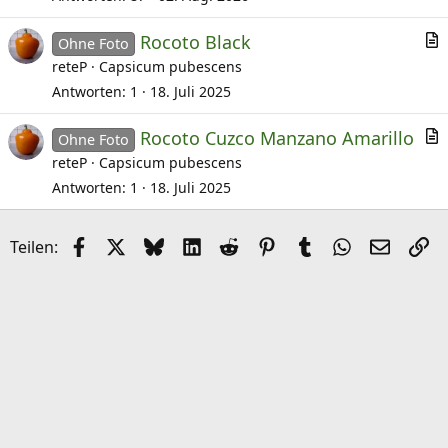
Rocoto Black
Ohne Foto
r
reteP
Capsicum pubescens
t
Antworten
1
18. Juli 2025
i
Rocoto Cuzco Manzano Amarillo
k
Ohne Foto
r
reteP
Capsicum pubescens
e
t
l
Antworten
1
18. Juli 2025
i
k
Facebook
X (Twitter)
Bluesky
LinkedIn
Reddit
Pinterest
Tumblr
WhatsApp
E-Mail
Li
Teilen:
e
l