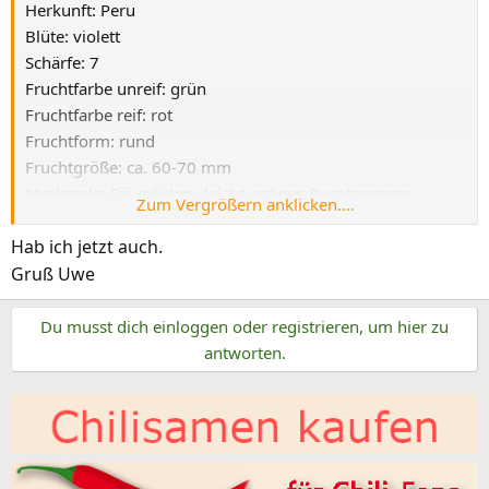
Herkunft: Peru
Blüte: violett
Schärfe: 7
Fruchtfarbe unreif: grün
Fruchtfarbe reif: rot
Fruchtform: rund
Fruchtgröße: ca. 60-70 mm
Merkmale: Säuerliches, leicht erdiges Rocotoaroma
Zum Vergrößern anklicken....
Reifezeit: ca. 90 Tage
Hab ich jetzt auch.
Wuchs: ca. 120 cm
Empfehlung Topfgröße: ab 25 Liter
Gruß Uwe
Anhang anzeigen 33931
Du musst dich einloggen oder registrieren, um hier zu
Vielen Dank an Hans für das Bild.
antworten.