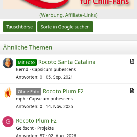
(Werbung, Affiliate-Links)
Tauschbörse
Sorte in Google suchen
Ähnliche Themen
Rocoto Santa Catalina
Mit Foto
r
Bernd
Capsicum pubescens
t
Antworten
0
05. Sep. 2021
i
Rocoto Plum F2
k
Ohne Foto
r
mph
Capsicum pubescens
e
t
l
Antworten
0
14. Nov. 2025
i
Rocoto Plum F2
k
G
Gelöscht
Projekte
e
l
Antworten
87
02. Aug. 2026