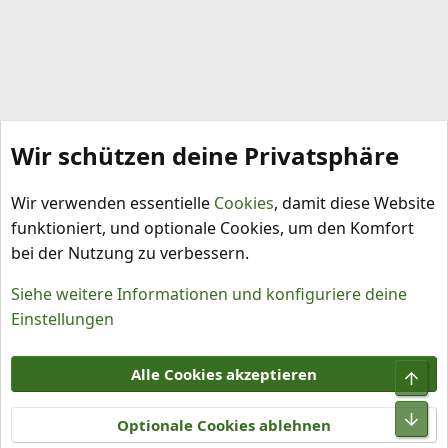
Wir schützen deine Privatsphäre
Capsicum pubescens
Wir verwenden essentielle
Cookies
, damit diese Website
funktioniert, und optionale Cookies, um den Komfort
bei der Nutzung zu verbessern.
Siehe weitere Informationen und konfiguriere deine
Einstellungen
Cookies
Alle Cookies akzeptieren
Obe
Kontakt
Nutzungsbedingungen
Datenschutz
Hilfe und Impressum
R
Unt
S
Optionale Cookies ablehnen
S
®
Community platform by XenForo
© 2010-2026 XenForo Ltd.