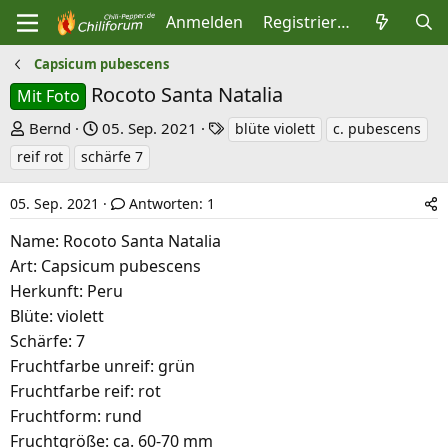
Anmelden
Registrieren
Capsicum pubescens
Rocoto Santa Natalia
Mit Foto
E
E
S
Bernd
05. Sep. 2021
blüte violett
c. pubescens
r
r
c
reif rot
schärfe 7
s
s
h
t
t
l
05. Sep. 2021
Antworten: 1
e
e
a
Name: Rocoto Santa Natalia
l
l
g
Art: Capsicum pubescens
l
l
w
Herkunft: Peru
e
t
o
Blüte: violett
r
a
r
Schärfe: 7
m
t
Fruchtfarbe unreif: grün
e
Fruchtfarbe reif: rot
Fruchtform: rund
Fruchtgröße: ca. 60-70 mm