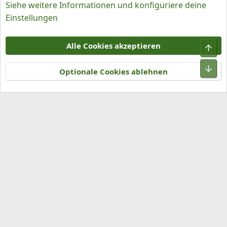
Siehe weitere Informationen und konfiguriere deine
Einstellungen
Cookies
Alle Cookies akzeptieren
Obe
Kontakt
Nutzungsbedingungen
Datenschutz
Hilfe und Impressum
R
Unt
S
Optionale Cookies ablehnen
S
®
Community platform by XenForo
© 2010-2026 XenForo Ltd.