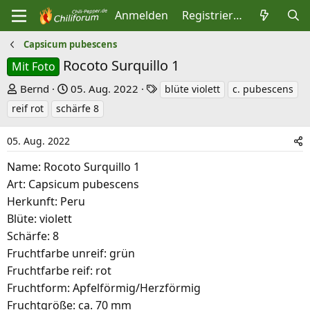
Anmelden
Registrieren
Capsicum pubescens
Rocoto Surquillo 1
Mit Foto
E
E
S
Bernd
05. Aug. 2022
blüte violett
c. pubescens
r
r
c
reif rot
schärfe 8
s
s
h
t
t
l
05. Aug. 2022
e
e
a
Name: Rocoto Surquillo 1
l
l
g
Art: Capsicum pubescens
l
l
w
Herkunft: Peru
e
t
o
Blüte: violett
r
a
r
Schärfe: 8
m
t
Fruchtfarbe unreif: grün
e
Fruchtfarbe reif: rot
Fruchtform: Apfelförmig/Herzförmig
Fruchtgröße: ca. 70 mm