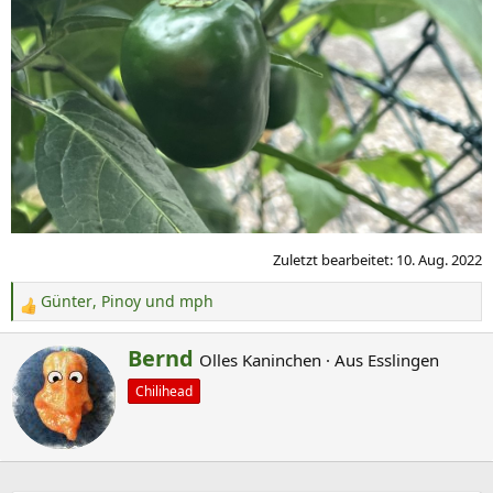
Zuletzt bearbeitet:
10. Aug. 2022
Günter
,
Pinoy
und
mph
R
e
G
Bernd
Olles Kaninchen
·
Aus
Esslingen
a
e
k
Chilihead
s
t
c
i
o
h
n
r