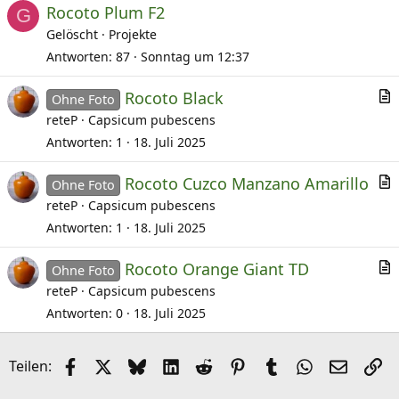
Rocoto Plum F2
k
G
Gelöscht
Projekte
e
l
Antworten
87
Sonntag um 12:37
Rocoto Black
Ohne Foto
r
reteP
Capsicum pubescens
t
Antworten
1
18. Juli 2025
i
Rocoto Cuzco Manzano Amarillo
k
Ohne Foto
r
reteP
Capsicum pubescens
e
t
l
Antworten
1
18. Juli 2025
i
Rocoto Orange Giant TD
k
Ohne Foto
r
reteP
Capsicum pubescens
e
t
l
Antworten
0
18. Juli 2025
i
k
Facebook
X (Twitter)
Bluesky
LinkedIn
Reddit
Pinterest
Tumblr
WhatsApp
E-Mail
Li
Teilen:
e