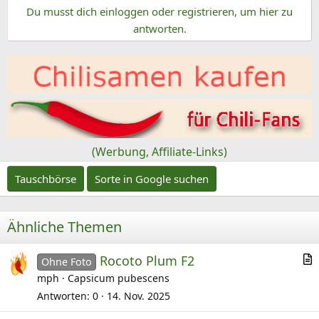
e
Du musst dich einloggen oder registrieren, um hier zu
i
n
antworten.
e
:
b
e
n
v
o
n
(Werbung, Affiliate-Links)
Tauschbörse
Sorte in Google suchen
Ähnliche Themen
Rocoto Plum F2
Ohne Foto
r
mph
Capsicum pubescens
t
Antworten
0
14. Nov. 2025
i