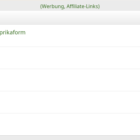
(Werbung, Affiliate-Links)
aprikaform