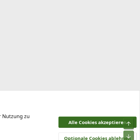
i
l
k
e
l
er Nutzung zu
Alle Cookies akzeptieren
Obe
tzungsbedingungen
Datenschutz
Hilfe und Impressum
R
Unt
S
Optionale Cookies ablehnen