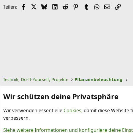
Facebook
X (Twitter)
Bluesky
LinkedIn
Reddit
Pinterest
Tumblr
WhatsApp
E-Mail
Link
Teilen:
Technik, Do-It-Yourself, Projekte
Pflanzenbeleuchtung
Wir schützen deine Privatsphäre
Wir verwenden essentielle
Cookies
, damit diese Website 
verbessern.
Cookies
Siehe weitere Informationen und konfiguriere deine Eins