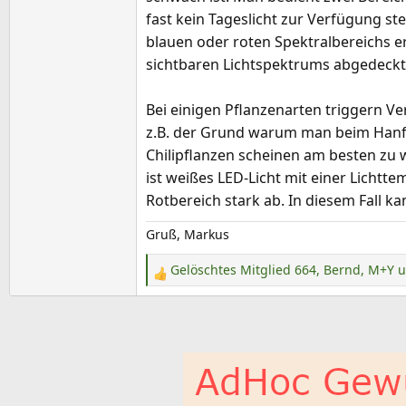
fast kein Tageslicht zur Verfügung s
blauen oder roten Spektralbereichs er
sichtbaren Lichtspektrums abgedeckt
Bei einigen Pflanzenarten triggern V
z.B. der Grund warum man beim Hanfa
Chilipflanzen scheinen am besten zu 
ist weißes LED-Licht mit einer Lichtt
Rotbereich stark ab. In diesem Fall 
Gruß, Markus
Gelöschtes Mitglied 664
,
Bernd
,
M+Y
u
R
e
a
k
t
i
o