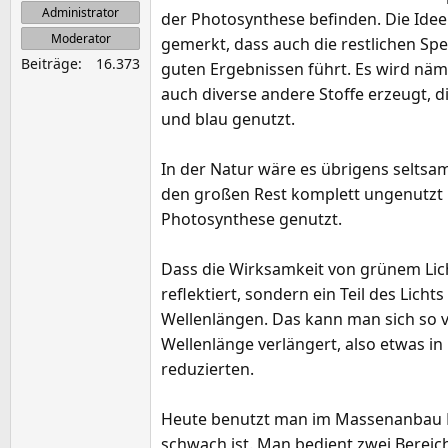
Administrator
der Photosynthese befinden. Die Idee
e
Moderator
gemerkt, dass auch die restlichen S
Beiträge
16.373
guten Ergebnissen führt. Es wird näm
auch diverse andere Stoffe erzeugt, 
und blau genutzt.
In der Natur wäre es übrigens seltsa
den großen Rest komplett ungenutzt 
Photosynthese genutzt.
Dass die Wirksamkeit von grünem Licht 
reflektiert, sondern ein Teil des Licht
Wellenlängen. Das kann man sich so v
Wellenlänge verlängert, also etwas in
reduzierten.
Heute benutzt man im Massenanbau Pf
schwach ist. Man bedient zwei Bereich