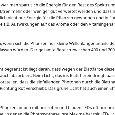
 war, man spart sich die Energie für den Rest des Spektrum
pektren mehr oder weniger gut verwertet werden und dass 
lich nicht nur Energie für die Pflanzen gewonnen und in F
die z.B. Auswirkungen auf das Aroma oder den Vitamingeha
m, wenn sich die Pflanzen nur kleine Wellenlängenanteile 
lassen würden. Der gesamte Bereich zwischen 400 und 700 
begrenzt ist liegt daran, dass wegen der Blattfarbe dieses L
s auch absorbiert. Beim Licht, das ins Blatt hereindringt, pa
orstellen, dass die einfallenden Photonen durch die Blatt
 Richtung Rot verschiebt. Das grüne Licht hat auch einen E
lanzenlampen mit nur roten und blauen LEDs oft nur noch 
e, in denen die Photosynthese ihre Maxima hat mit LED-Lic