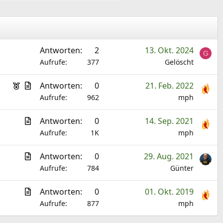
Antworten
2
13. Okt. 2024
G
Aufrufe
377
Gelöscht
E
A
Antworten
0
21. Feb. 2022
m
r
Aufrufe
962
mph
p
t
A
Antworten
0
14. Sep. 2021
f
i
r
Aufrufe
1K
mph
o
k
t
h
e
A
Antworten
0
29. Aug. 2021
i
l
l
r
Aufrufe
784
Günter
k
e
t
e
n
A
Antworten
0
01. Okt. 2019
i
l
r
Aufrufe
877
mph
k
t
e