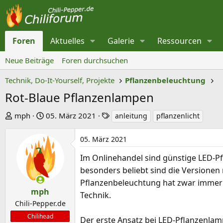
Foren
Aktuelles
Galerie
Ressourcen
Neue Beiträge
Foren durchsuchen
Technik, Do-It-Yourself, Projekte
Pflanzenbeleuchtung
Rot-Blaue Pflanzenlampen
E
E
S
mph
05. März 2021
anleitung
pflanzenlicht
r
r
c
s
s
h
05. März 2021
t
t
l
Im Onlinehandel sind günstige LED-Pf
e
e
a
besonders beliebt sind die Versionen
l
l
g
Pflanzenbeleuchtung hat zwar immer n
l
l
w
mph
Technik.
e
t
o
Chili-Pepper.de
r
a
r
Chilihead
Der erste Ansatz bei LED-Pflanzenlam
m
t