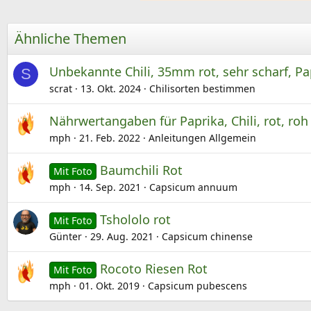
n
e
Ähnliche Themen
n
:
Unbekannte Chili, 35mm rot, sehr scharf, P
S
scrat
13. Okt. 2024
Chilisorten bestimmen
Nährwertangaben für Paprika, Chili, rot, roh
mph
21. Feb. 2022
Anleitungen Allgemein
Baumchili Rot
Mit Foto
mph
14. Sep. 2021
Capsicum annuum
Tshololo rot
Mit Foto
Günter
29. Aug. 2021
Capsicum chinense
Rocoto Riesen Rot
Mit Foto
mph
01. Okt. 2019
Capsicum pubescens