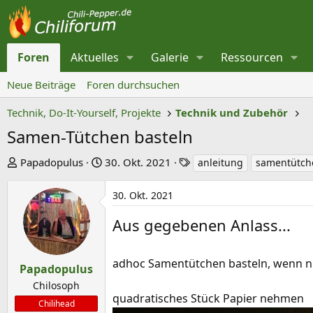
Foren
Aktuelles
Galerie
Ressourcen
Neue Beiträge
Foren durchsuchen
Technik, Do-It-Yourself, Projekte
Technik und Zubehör
Samen-Tütchen basteln
E
E
S
Papadopulus
30. Okt. 2021
anleitung
samentütch
r
r
c
s
s
h
30. Okt. 2021
t
t
l
Aus gegebenen Anlass...
e
e
a
l
l
g
l
l
w
adhoc Samentütchen basteln, wenn nix
Papadopulus
e
t
o
Chilosoph
r
a
r
quadratisches Stück Papier nehmen
Chilihead
m
t