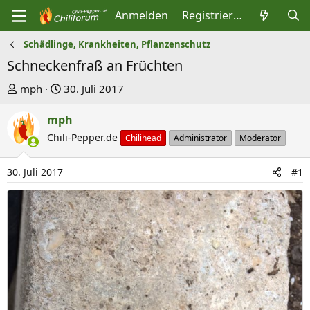
Anmelden
Registrieren
Schädlinge, Krankheiten, Pflanzenschutz
Schneckenfraß an Früchten
E
E
mph
30. Juli 2017
r
r
mph
s
s
t
Chili-Pepper.de
t
Chilihead
Administrator
Moderator
e
e
l
l
30. Juli 2017
#1
l
l
e
t
r
a
m