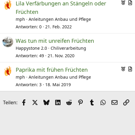
E
Lila Verfärbungen an Stängeln oder
m
r
Früchten
p
t
mph
Anleitungen Anbau und Pflege
f
i
Antworten
0
21. Feb. 2022
o
k
h
e
Was tun mit unreifen Früchten
l
l
Happystone 2.0
Chiliverarbeitung
e
Antworten
49
21. Nov. 2020
n
E
Paprika mit frühen Früchten
m
r
mph
Anleitungen Anbau und Pflege
p
t
Antworten
3
18. Mai 2019
f
i
o
k
Facebook
X (Twitter)
Bluesky
LinkedIn
Reddit
Pinterest
Tumblr
WhatsApp
E-Mail
Li
Teilen:
h
e
l
l
e
n