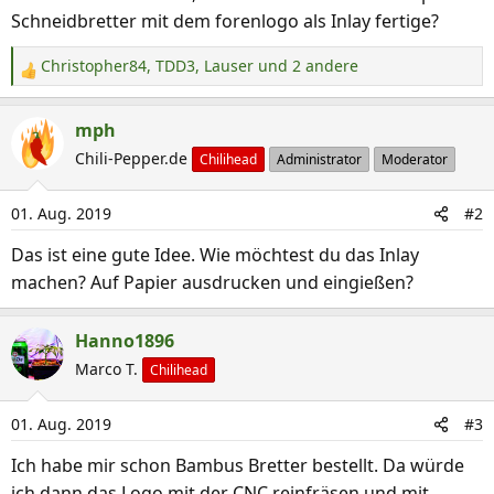
Schneidbretter mit dem forenlogo als Inlay fertige?
Christopher84
,
TDD3
,
Lauser
und 2 andere
R
e
a
mph
k
Chili-Pepper.de
Chilihead
Administrator
Moderator
t
i
01. Aug. 2019
#2
o
n
Das ist eine gute Idee. Wie möchtest du das Inlay
e
machen? Auf Papier ausdrucken und eingießen?
n
:
Hanno1896
Marco T.
Chilihead
01. Aug. 2019
#3
Ich habe mir schon Bambus Bretter bestellt. Da würde
ich dann das Logo mit der CNC reinfräsen und mit