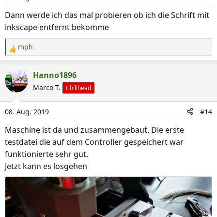
o
n
Dann werde ich das mal probieren ob ich die Schrift mit
e
inkscape entfernt bekomme
n
:
mph
R
e
a
Hanno1896
k
Marco T.
Chilihead
t
i
08. Aug. 2019
#14
o
n
Maschine ist da und zusammengebaut. Die erste
e
testdatei die auf dem Controller gespeichert war
n
funktionierte sehr gut.
:
Jetzt kann es losgehen