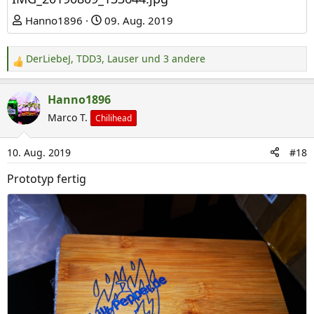
Hanno1896
09. Aug. 2019
DerLiebeJ
,
TDD3
,
Lauser
und 3 andere
R
e
a
Hanno1896
k
Marco T.
Chilihead
t
i
10. Aug. 2019
#18
o
n
Prototyp fertig
e
n
: