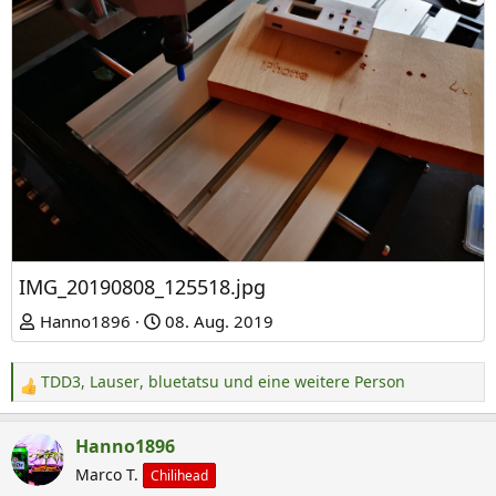
IMG_20190808_125518.jpg
Hanno1896
08. Aug. 2019
TDD3
,
Lauser
,
bluetatsu
und eine weitere Person
R
e
a
Hanno1896
k
Marco T.
Chilihead
t