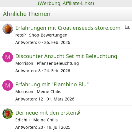
(Werbung, Affiliate-Links)
Ähnliche Themen
Erfahrungen mit Croatienseeds-store.com
reteP
Shop-Bewertungen
f
Antworten
0
26. Feb. 2026
r
Discounter Anzucht Set mit Beleuchtung
a
M
Morrison
Pflanzenbeleuchtung
e
Antworten
8
24. Feb. 2026
Erfahrung mit "Flambino Blu"
M
Morrison
Meine Chilis
Antworten
12
01. März 2026
Der neue mit den ersten🌶️
Edlchili
Meine Chilis
Antworten
20
19. Juli 2025