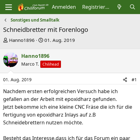
Anmelden
Registrieren
Sonstiges und Smalltalk
Schneidbretter mit Forenlogo
E
E
Hanno1896
01. Aug. 2019
r
r
s
s
Hanno1896
t
t
Marco T.
Chilihead
e
e
l
l
01. Aug. 2019
#1
l
l
Nachdem ersten erfolgreichen Versuch habe ich
e
t
gefallen an der Arbeit mit epoxidharz gefunden.
r
a
Jetzt bekomme ich eine kleine CNC Fräse die ich für die
m
fertigung von epoxidharz Inlays auf z.B
Schneidebrettern nutzen möchte.
Besteht das Interesse,dass ich für das Forum ein paar