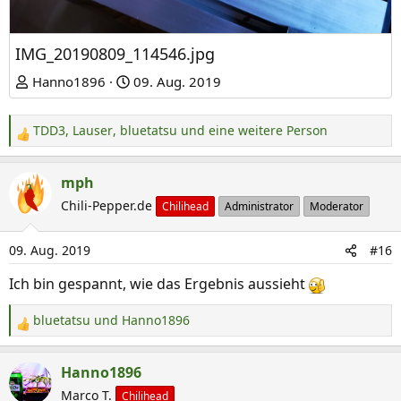
IMG_20190809_114546.jpg
Hanno1896
09. Aug. 2019
TDD3
,
Lauser
,
bluetatsu
und eine weitere Person
R
e
a
mph
k
Chili-Pepper.de
Chilihead
Administrator
Moderator
t
i
09. Aug. 2019
#16
o
n
Ich bin gespannt, wie das Ergebnis aussieht
e
n
bluetatsu
und
Hanno1896
R
:
e
a
Hanno1896
k
Marco T.
Chilihead