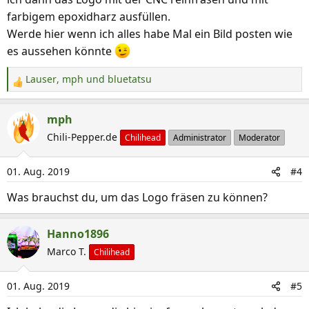
farbigem epoxidharz ausfüllen.
Werde hier wenn ich alles habe Mal ein Bild posten wie
es aussehen könnte
Lauser
,
mph
und
bluetatsu
R
e
a
mph
k
Chili-Pepper.de
Chilihead
Administrator
Moderator
t
i
01. Aug. 2019
#4
o
n
Was brauchst du, um das Logo fräsen zu können?
e
n
Hanno1896
:
Marco T.
Chilihead
01. Aug. 2019
#5