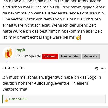
Ich habe die Logos die hier im forum herunterzuladen
sind schon mal durch mein CNC Programm gejagt. Aber
da bekomme ich keine zufriedenstellende Konturen hin.
Eine vector Grafik von dem Logo die nur die Konturen
erhält wäre nicht schlecht. Wenn ich genügend Zeit
hätte würde ich das bestimmt hinbekommen aber Zeit
ist im Moment echt Mangelware bei mir
mph
Chili-Pepper.de
Chilihead
Administrator
Moderator
01. Aug. 2019
#6
Ich muss mal schauen. Irgendwo habe ich das Logo in
deutlich höherer Auflösung, eventuell in einem
Vektorformat.
Hanno1896
R
e