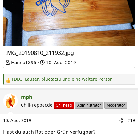
IMG_20190810_211932.jpg
Hanno1896
10. Aug. 2019
TDD3
,
Lauser
,
bluetatsu
und eine weitere Person
R
e
a
mph
k
Chili-Pepper.de
Chilihead
Administrator
Moderator
t
i
10. Aug. 2019
#19
o
n
Hast du auch Rot oder Grün verfügbar?
e