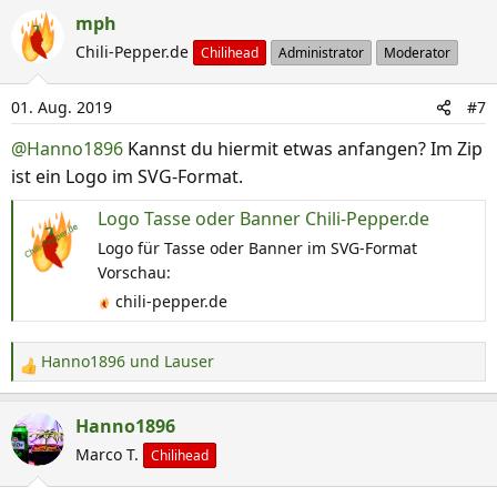
a
mph
k
Chili-Pepper.de
Chilihead
Administrator
Moderator
t
i
01. Aug. 2019
#7
o
n
@Hanno1896
Kannst du hiermit etwas anfangen? Im Zip
e
ist ein Logo im SVG-Format.
n
:
Logo Tasse oder Banner Chili-Pepper.de
Logo für Tasse oder Banner im SVG-Format
Vorschau:
chili-pepper.de
Hanno1896
und
Lauser
R
e
a
Hanno1896
k
Marco T.
Chilihead
t
i