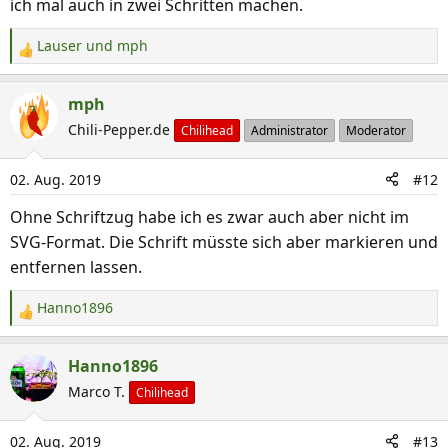
ich mal auch in zwei Schritten machen.
Lauser
und
mph
R
e
a
mph
k
Chili-Pepper.de
Chilihead
Administrator
Moderator
t
i
02. Aug. 2019
#12
o
n
Ohne Schriftzug habe ich es zwar auch aber nicht im
e
SVG-Format. Die Schrift müsste sich aber markieren und
n
entfernen lassen.
:
Hanno1896
R
e
a
Hanno1896
k
Marco T.
Chilihead
t
i
02. Aug. 2019
#13