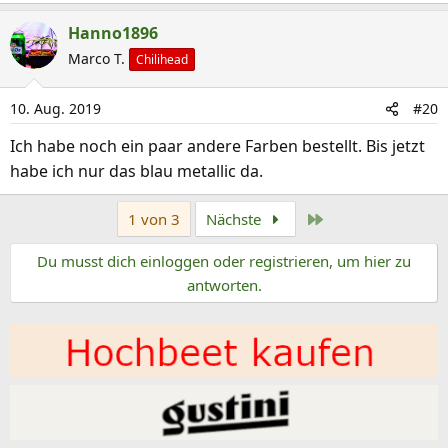
n
Hanno1896
:
Marco T.
Chilihead
10. Aug. 2019
#20
Ich habe noch ein paar andere Farben bestellt. Bis jetzt
habe ich nur das blau metallic da.
Letzte
1 von 3
Nächste
Du musst dich einloggen oder registrieren, um hier zu
antworten.