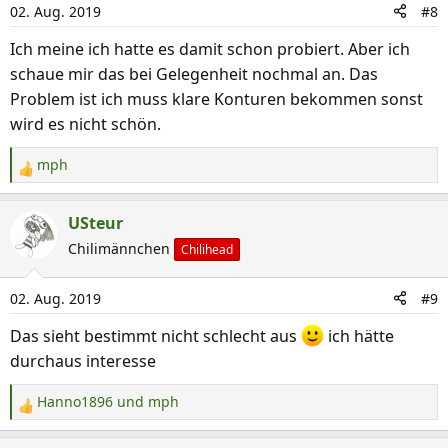
02. Aug. 2019
#8
o
n
Ich meine ich hatte es damit schon probiert. Aber ich
e
schaue mir das bei Gelegenheit nochmal an. Das
n
Problem ist ich muss klare Konturen bekommen sonst
:
wird es nicht schön.
mph
R
e
a
USteur
k
Chilimännchen
Chilihead
t
i
02. Aug. 2019
#9
o
n
Das sieht bestimmt nicht schlecht aus
ich hätte
e
durchaus interesse
n
:
Hanno1896
und
mph
R
e