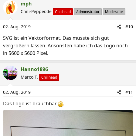
a
mph
k
Chili-Pepper.de
Chilihead
Administrator
Moderator
t
i
02. Aug. 2019
#10
o
n
SVG ist ein Vektorformat. Das müsste sich gut
e
vergrößern lassen. Ansonsten habe ich das Logo noch
n
in 5600 x 5600 Pixel.
:
Hanno1896
Marco T.
Chilihead
02. Aug. 2019
#11
Das Logo ist brauchbar