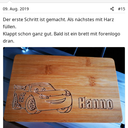
i
09. Aug. 2019
#15
o
n
Der erste Schritt ist gemacht. Als nächstes mit Harz
e
füllen.
n
Klappt schon ganz gut. Bald ist ein brett mit forenlogo
:
dran.