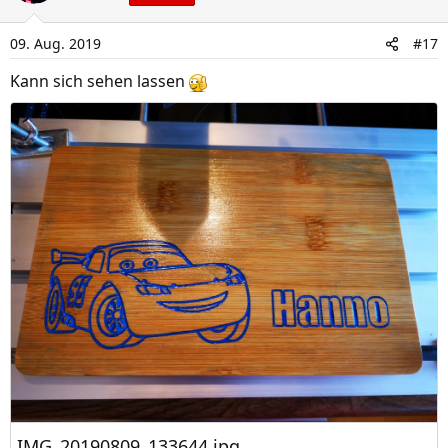
t
i
09. Aug. 2019
#17
o
n
Kann sich sehen lassen
e
n
:
IMG_20190809_133644.jpg