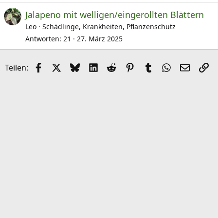
Jalapeno mit welligen/eingerollten Blättern
Leo
Schädlinge, Krankheiten, Pflanzenschutz
Antworten
21
27. März 2025
Facebook
X (Twitter)
Bluesky
LinkedIn
Reddit
Pinterest
Tumblr
WhatsApp
E-Mail
Li
Teilen: