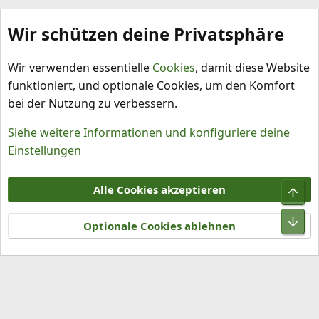
Wir schützen deine Privatsphäre
Sonstiges und Smalltalk
Wir verwenden essentielle
Cookies
, damit diese Website
funktioniert, und optionale Cookies, um den Komfort
bei der Nutzung zu verbessern.
Siehe weitere Informationen und konfiguriere deine
Einstellungen
Cookies
Alle Cookies akzeptieren
Obe
Kontakt
Nutzungsbedingungen
Datenschutz
Hilfe und Impressum
R
Unt
S
Optionale Cookies ablehnen
S
®
Community platform by XenForo
© 2010-2026 XenForo Ltd.