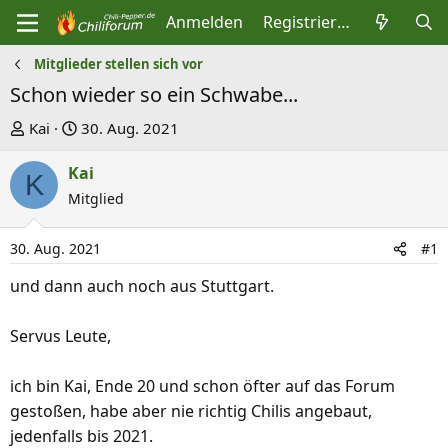
Anmelden
Registrieren
Mitglieder stellen sich vor
Schon wieder so ein Schwabe...
E
E
Kai
30. Aug. 2021
r
r
Kai
s
s
K
t
Mitglied
t
e
e
l
l
30. Aug. 2021
#1
l
l
und dann auch noch aus Stuttgart.
e
t
r
a
Servus Leute,
m
ich bin Kai, Ende 20 und schon öfter auf das Forum
gestoßen, habe aber nie richtig Chilis angebaut,
jedenfalls bis 2021.