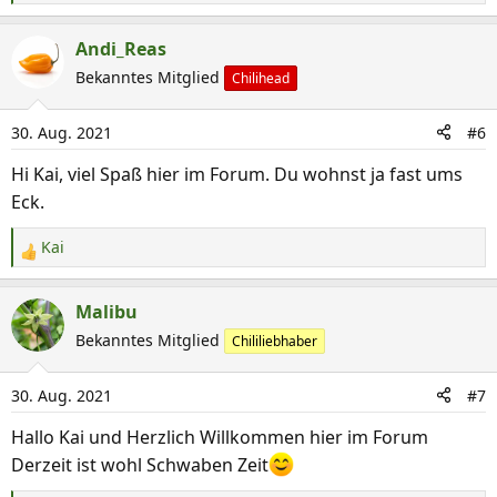
:
e
a
Andi_Reas
k
Bekanntes Mitglied
Chilihead
t
i
30. Aug. 2021
#6
o
n
Hi Kai, viel Spaß hier im Forum. Du wohnst ja fast ums
e
Eck.
n
:
Kai
R
e
a
Malibu
k
Bekanntes Mitglied
Chililiebhaber
t
i
30. Aug. 2021
#7
o
n
Hallo Kai und Herzlich Willkommen hier im Forum
e
Derzeit ist wohl Schwaben Zeit
n