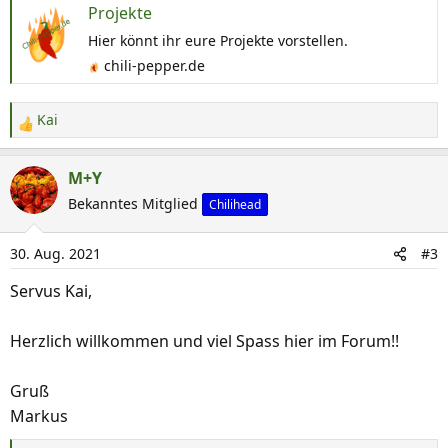
Projekte
Hier könnt ihr eure Projekte vorstellen.
chili-pepper.de
Kai
R
e
a
M+Y
k
Bekanntes Mitglied
Chilihead
t
i
30. Aug. 2021
#3
o
n
Servus Kai,
e
n
Herzlich willkommen und viel Spass hier im Forum!!
:
Gruß
Markus