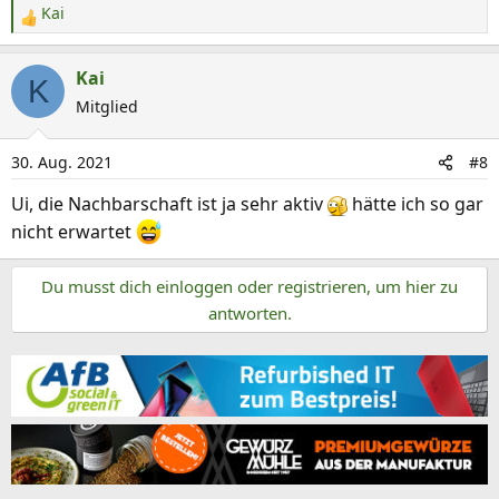
:
Kai
R
e
a
Kai
K
k
Mitglied
t
i
30. Aug. 2021
#8
o
n
Ui, die Nachbarschaft ist ja sehr aktiv
hätte ich so gar
e
nicht erwartet
n
:
Du musst dich einloggen oder registrieren, um hier zu
antworten.