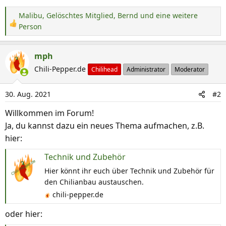
Malibu
,
Gelöschtes Mitglied
,
Bernd
und eine weitere
R
Person
e
a
mph
k
Chili-Pepper.de
Chilihead
Administrator
Moderator
t
i
o
30. Aug. 2021
#2
n
Willkommen im Forum!
e
Ja, du kannst dazu ein neues Thema aufmachen, z.B.
n
:
hier:
Technik und Zubehör
Hier könnt ihr euch über Technik und Zubehör für
den Chilianbau austauschen.
chili-pepper.de
oder hier: