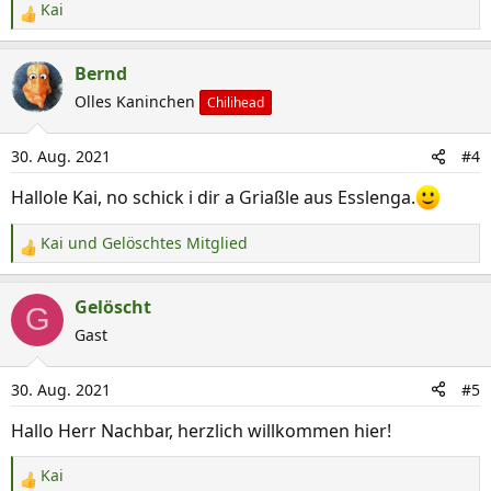
Kai
R
e
a
Bernd
k
Olles Kaninchen
Chilihead
t
i
30. Aug. 2021
#4
o
n
Hallole Kai, no schick i dir a Griaßle aus Esslenga.
e
n
Kai
und
Gelöschtes Mitglied
R
:
e
a
Gelöscht
G
k
Gast
t
i
30. Aug. 2021
#5
o
n
Hallo Herr Nachbar, herzlich willkommen hier!
e
n
Kai
R