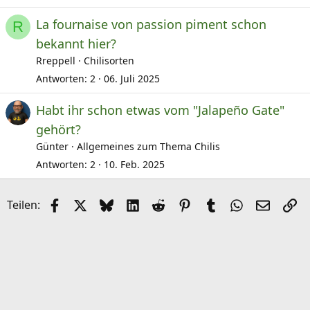
La fournaise von passion piment schon
R
bekannt hier?
Rreppell
Chilisorten
Antworten
2
06. Juli 2025
Habt ihr schon etwas vom "Jalapeño Gate"
gehört?
Günter
Allgemeines zum Thema Chilis
Antworten
2
10. Feb. 2025
Facebook
X (Twitter)
Bluesky
LinkedIn
Reddit
Pinterest
Tumblr
WhatsApp
E-Mail
Li
Teilen: