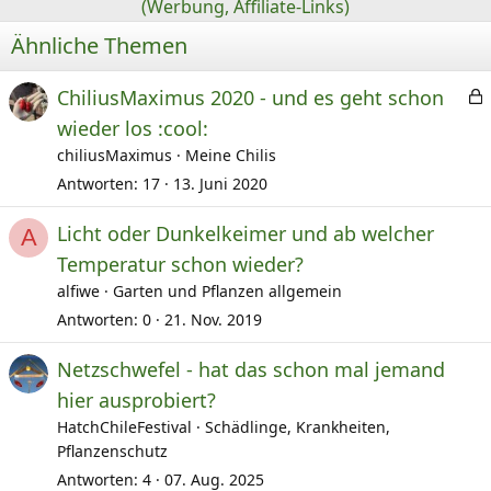
(Werbung, Affiliate-Links)
Ähnliche Themen
ChiliusMaximus 2020 - und es geht schon
e
wieder los :cool:
s
chiliusMaximus
Meine Chilis
Antworten
17
13. Juni 2020
e
r
Licht oder Dunkelkeimer und ab welcher
A
r
Temperatur schon wieder?
t
alfiwe
Garten und Pflanzen allgemein
Antworten
0
21. Nov. 2019
Netzschwefel - hat das schon mal jemand
hier ausprobiert?
HatchChileFestival
Schädlinge, Krankheiten,
Pflanzenschutz
Antworten
4
07. Aug. 2025