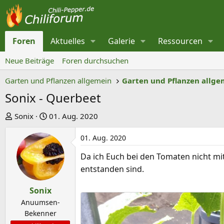
Foren
Aktuelles
Galerie
Ressourcen
Neue Beiträge
Foren durchsuchen
Garten und Pflanzen allgemein
Garten und Pflanzen allge
Sonix - Querbeet
E
E
Sonix
01. Aug. 2020
r
r
01. Aug. 2020
s
s
t
t
Da ich Euch bei den Tomaten nicht mi
e
e
entstanden sind.
l
l
l
l
Sonix
e
t
Anuumsen-
r
a
Bekenner
m