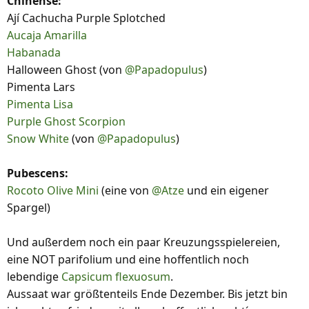
Chinense:
Ají Cachucha Purple Splotched
Aucaja Amarilla
Habanada
Halloween Ghost (von
@Papadopulus
)
Pimenta Lars
Pimenta Lisa
Purple Ghost Scorpion
Snow White
(von
@Papadopulus
)
Pubescens:
Rocoto Olive Mini
(eine von
@Atze
und ein eigener
Spargel)
Und außerdem noch ein paar Kreuzungsspielereien,
eine NOT parifolium und eine hoffentlich noch
lebendige
Capsicum flexuosum
.
Aussaat war größtenteils Ende Dezember. Bis jetzt bin