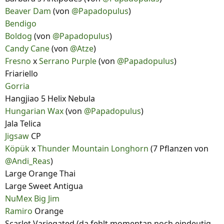
Beaver Dam
(von
@Papadopulus
)
Bendigo
Boldog
(von
@Papadopulus
)
Candy Cane
(von
@Atze
)
Fresno
x
Serrano Purple
(von
@Papadopulus
)
Friariello
Gorria
Hangjiao 5 Helix Nebula
Hungarian Wax
(von
@Papadopulus
)
Jala Telica
Jigsaw
CP
Köpük
x
Thunder Mountain Longhorn
(7 Pflanzen von
@Andi_Reas
)
Large Orange Thai
Large Sweet Antigua
NuMex Big Jim
Ramiro
Orange
Scarlet Variegated (da fehlt momentan noch eindeutig