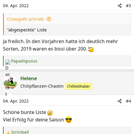
i
04. Apr. 2022
#3
o
n
Crowgoth schrieb:
e
n
"abgespeckte" Liste
:
Ja freilich. In den Vorjahren hatte ich deutlich mehr
Sorten, 2019 waren es bissi über 200.
Papadopulus
R
e
a
Helene
k
Chilipflanzen-Chaotin
Chililiebhaber
t
i
04. Apr. 2022
#4
o
n
Schöne bunte Liste
e
Viel Erfolg für deine Saison
n
:
Sirinibell