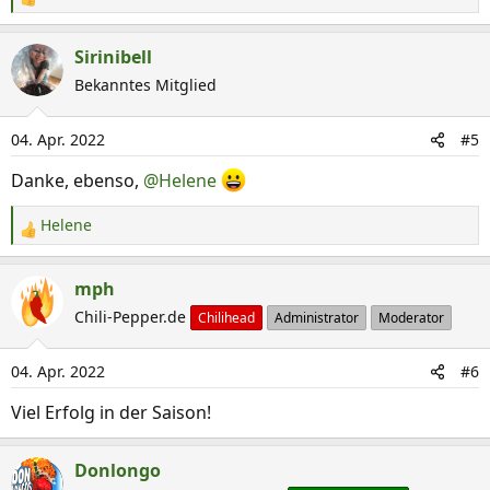
R
e
a
Sirinibell
k
Bekanntes Mitglied
t
i
04. Apr. 2022
#5
o
n
Danke, ebenso,
@Helene
e
n
Helene
R
:
e
a
mph
k
Chili-Pepper.de
Chilihead
Administrator
Moderator
t
i
04. Apr. 2022
#6
o
n
Viel Erfolg in der Saison!
e
n
Donlongo
: