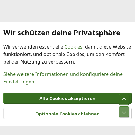
Wir schützen deine Privatsphäre
Meine Chilis
Wir verwenden essentielle
Cookies
, damit diese Website
funktioniert, und optionale Cookies, um den Komfort
bei der Nutzung zu verbessern.
Siehe weitere Informationen und konfiguriere deine
Einstellungen
Cookies
Alle Cookies akzeptieren
Obe
Kontakt
Nutzungsbedingungen
Datenschutz
Hilfe und Impressum
R
Unt
S
Optionale Cookies ablehnen
S
®
Community platform by XenForo
© 2010-2026 XenForo Ltd.