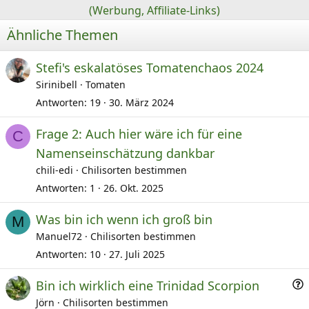
(Werbung, Affiliate-Links)
Ähnliche Themen
Stefi's eskalatöses Tomatenchaos 2024
Sirinibell
Tomaten
Antworten
19
30. März 2024
Frage 2: Auch hier wäre ich für eine
C
Namenseinschätzung dankbar
chili-edi
Chilisorten bestimmen
Antworten
1
26. Okt. 2025
Was bin ich wenn ich groß bin
M
Manuel72
Chilisorten bestimmen
Antworten
10
27. Juli 2025
F
Bin ich wirklich eine Trinidad Scorpion
r
Jörn
Chilisorten bestimmen