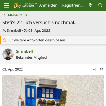
Anmelden
Registrieren
Meine Chilis
Stefi's 22 - ich versuch's nochmal...
E
E
Sirinibell
03. Apr. 2022
r
r
Für weitere Antworten geschlossen.
s
s
t
t
Sirinibell
e
e
Bekanntes Mitglied
l
l
l
l
03. Apr. 2022
#1
e
t
r
a
m