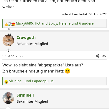
ich recht zufrieden mit allem, hoffentlich geht´s so
weiter...
Zuletzt bearbeitet:
03. Apr. 2022
Micky6686
,
Hot and Spicy
,
Helene
und 6 andere
R
e
a
Crowgoth
k
Bekanntes Mitglied
t
i
03. Apr. 2022
#2
o
n
Wow, so sieht eine "abgespeckte" Liste aus?
e
Ich brauche eindeutig mehr Platz
n
:
Sirinibell
und
Papadopulus
R
e
a
Sirinibell
k
Bekanntes Mitglied
t