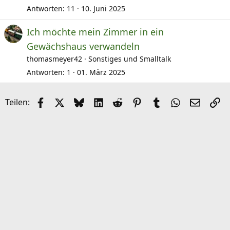
a
Antworten
11
10. Juni 2025
Ich möchte mein Zimmer in ein
e
Gewächshaus verwandeln
thomasmeyer42
Sonstiges und Smalltalk
Antworten
1
01. März 2025
Facebook
X (Twitter)
Bluesky
LinkedIn
Reddit
Pinterest
Tumblr
WhatsApp
E-Mail
Li
Teilen: