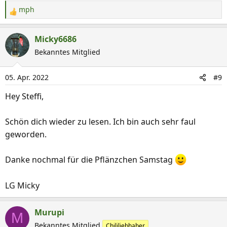
mph
R
e
a
Micky6686
k
Bekanntes Mitglied
t
i
05. Apr. 2022
#9
o
n
Hey Steffi,
e
n
Schön dich wieder zu lesen. Ich bin auch sehr faul
:
geworden.
Danke nochmal für die Pflänzchen Samstag
LG Micky
Murupi
M
Bekanntes Mitglied
Chililiebhaber