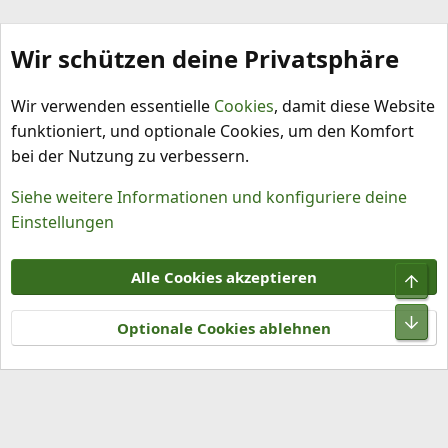
Wir schützen deine Privatsphäre
Capsicum annuum
Wir verwenden essentielle
Cookies
, damit diese Website
funktioniert, und optionale Cookies, um den Komfort
bei der Nutzung zu verbessern.
Siehe weitere Informationen und konfiguriere deine
Einstellungen
Cookies
Alle Cookies akzeptieren
Obe
Kontakt
Nutzungsbedingungen
Datenschutz
Hilfe und Impressum
R
Unt
S
Optionale Cookies ablehnen
S
®
Community platform by XenForo
© 2010-2026 XenForo Ltd.