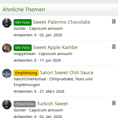
Ähnliche Themen
Sweet Palermo Chocolate
Mit Foto
r
Günter
Capsicum annuum
t
Antworten
0
02. Jan. 2026
i
Sweet Apple Kambe
k
Mit Foto
r
moppeliwan
Capsicum annuum
e
t
l
Antworten
0
17. Juli 2026
i
Satori Sweet Chili Sauce
k
Empfehlung
HatchChileFestival
Chiliprodukte, Tests und
e
Empfehlungen
l
Antworten
6
27. März 2026
Turkish Sweet
Ohne Foto
r
Günter
Capsicum annuum
t
Antworten
0
02. Jan. 2026