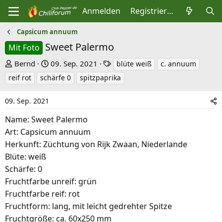
Anmelden
Registrieren
Capsicum annuum
Sweet Palermo
Mit Foto
E
E
S
Bernd
09. Sep. 2021
blüte weiß
c. annuum
r
r
c
reif rot
schärfe 0
spitzpaprika
s
s
h
t
t
l
09. Sep. 2021
e
e
a
Name: Sweet Palermo
l
l
g
Art: Capsicum annuum
l
l
w
Herkunft: Züchtung von Rijk Zwaan, Niederlande
e
t
o
Blüte: weiß
r
a
r
Schärfe: 0
m
t
Fruchtfarbe unreif: grün
e
Fruchtfarbe reif: rot
Fruchtform: lang, mit leicht gedrehter Spitze
Fruchtgröße: ca. 60x250 mm