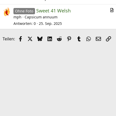
i
Sweet 41 Welsh
k
Ohne Foto
r
mph
Capsicum annuum
e
t
l
Antworten
0
25. Sep. 2025
i
k
Facebook
X (Twitter)
Bluesky
LinkedIn
Reddit
Pinterest
Tumblr
WhatsApp
E-Mail
Li
Teilen:
e
l