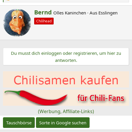
e
G
Bernd
Olles Kaninchen
·
Aus
Esslingen
a
e
k
Chilihead
s
t
c
i
o
h
n
r
e
Du musst dich einloggen oder registrieren, um hier zu
i
n
antworten.
e
:
b
e
n
v
o
n
(Werbung, Affiliate-Links)
Tauschbörse
Sorte in Google suchen