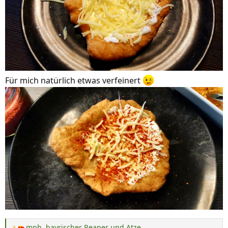
Für mich natürlich etwas verfeinert
mph
,
bayrischer Reaper
und
Atze