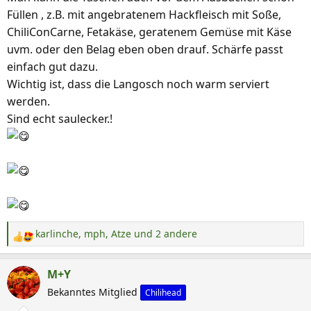
Füllen , z.B. mit angebratenem Hackfleisch mit Soße,
ChiliConCarne, Fetakäse, geratenem Gemüse mit Käse
uvm. oder den Belag eben oben drauf. Schärfe passt
einfach gut dazu.
Wichtig ist, dass die Langosch noch warm serviert
werden.
Sind echt saulecker.!
karlinche
,
mph
,
Atze
und 2 andere
R
e
a
M+Y
k
Bekanntes Mitglied
Chilihead
t