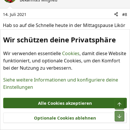
t
i
14. Juli 2021
#8
o
n
Hab so auf die Schnelle heute in der Mittagspause Likör
e
abgefüllt und Kirsch-Bananen-Marmelade mit Rokotos
n
Wir schützen deine Privatsphäre
gemacht.
:
Wir verwenden essentielle
Cookies
, damit diese Website
funktioniert, und optionale Cookies, um den Komfort
bei der Nutzung zu verbessern.
Siehe weitere Informationen und konfiguriere deine
Einstellungen
Alle Cookies akzeptieren
Optionale Cookies ablehnen