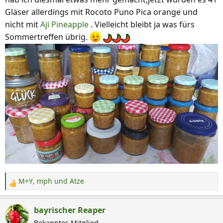
n
Gläser allerdings mit Rocoto Puno Pica orange und
:
nicht mit
Aji Pineapple
. Vielleicht bleibt ja was fürs
Sommertreffen übrig.
M+Y
,
mph
und
Atze
R
e
a
bayrischer Reaper
k
Bekanntes Mitglied