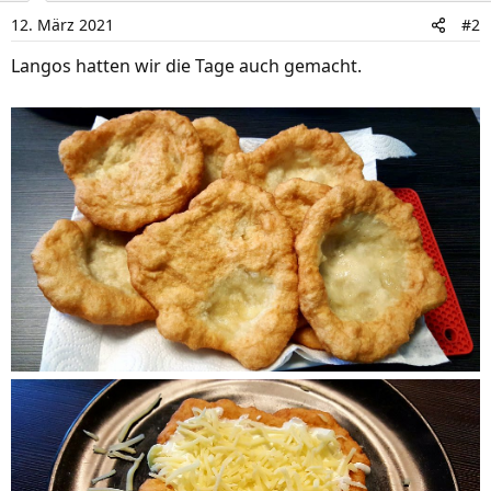
i
12. März 2021
#2
o
n
Langos hatten wir die Tage auch gemacht.
e
n
: