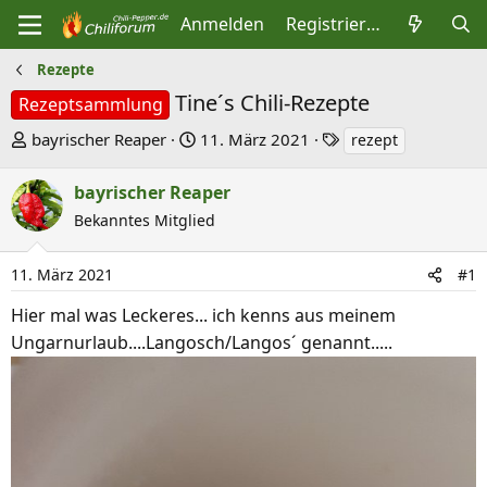
Anmelden
Registrieren
Rezepte
Tine´s Chili-Rezepte
Rezeptsammlung
E
E
S
bayrischer Reaper
11. März 2021
rezept
r
r
c
s
s
h
bayrischer Reaper
t
t
l
Bekanntes Mitglied
e
e
a
l
l
g
11. März 2021
#1
l
l
w
Hier mal was Leckeres... ich kenns aus meinem
e
t
o
Ungarnurlaub....Langosch/Langos´ genannt.....
r
a
r
m
t
e