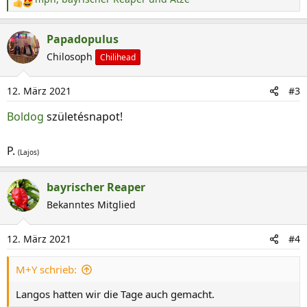
R
e
a
Papadopulus
k
Chilosoph
Chilihead
t
i
12. März 2021
#3
o
n
Boldog
születésnapot!
e
n
P.
(Lajos)
:
bayrischer Reaper
Bekanntes Mitglied
12. März 2021
#4
M+Y schrieb:
Langos hatten wir die Tage auch gemacht.