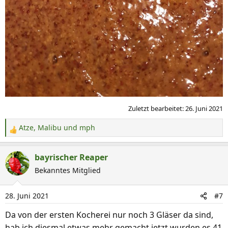
Zuletzt bearbeitet:
26. Juni 2021
Atze
,
Malibu
und
mph
R
e
a
bayrischer Reaper
k
Bekanntes Mitglied
t
i
28. Juni 2021
#7
o
n
Da von der ersten Kocherei nur noch 3 Gläser da sind,
e
hab ich diesmal etwas mehr gemacht,jetzt wurden es 41