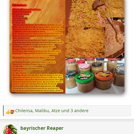
Chilensa
,
Malibu
,
Atze
und 3 andere
R
e
a
bayrischer Reaper
k