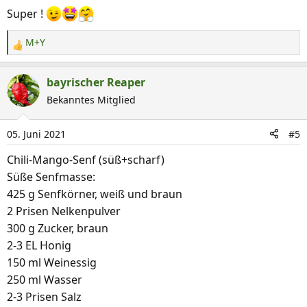
Super !
M+Y
R
e
a
bayrischer Reaper
k
Bekanntes Mitglied
t
i
05. Juni 2021
#5
o
n
Chili-Mango-Senf (süß+scharf)
e
Süße Senfmasse:
n
425 g Senfkörner, weiß und braun
:
2 Prisen Nelkenpulver
300 g Zucker, braun
2-3 EL Honig
150 ml Weinessig
250 ml Wasser
2-3 Prisen Salz