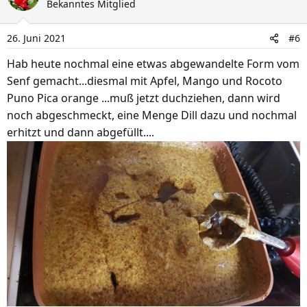
Bekanntes Mitglied
t
i
26. Juni 2021
#6
o
n
Hab heute nochmal eine etwas abgewandelte Form vom
e
Senf gemacht...diesmal mit Apfel, Mango und Rocoto
n
Puno Pica orange ...muß jetzt duchziehen, dann wird
:
noch abgeschmeckt, eine Menge Dill dazu und nochmal
erhitzt und dann abgefüllt....