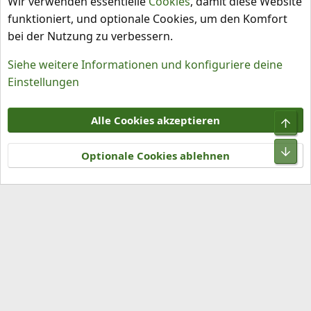
Wir verwenden essentielle
Cookies
, damit diese Website
funktioniert, und optionale Cookies, um den Komfort
bei der Nutzung zu verbessern.
Siehe weitere Informationen und konfiguriere deine
Einstellungen
Cookies
Alle Cookies akzeptieren
Obe
Kontakt
Nutzungsbedingungen
Datenschutz
Hilfe und Impressum
R
Unt
S
Optionale Cookies ablehnen
S
®
Community platform by XenForo
© 2010-2026 XenForo Ltd.