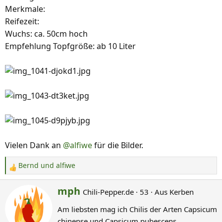
Merkmale:
Reifezeit:
Wuchs: ca. 50cm hoch
Empfehlung Topfgröße: ab 10 Liter
Vielen Dank an
@alfiwe
für die Bilder.
Bernd
und
alfiwe
R
e
G
mph
Chili-Pepper.de
·
53
·
Aus
Kerben
a
e
k
Am liebsten mag ich Chilis der Arten Capsicum
s
t
chinense und Capsicum pubescens.