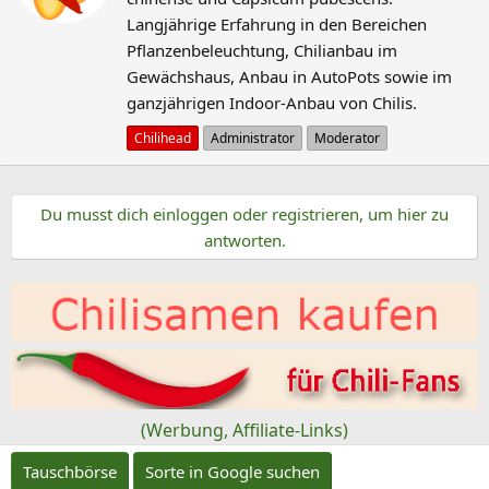
c
i
Langjährige Erfahrung in den Bereichen
o
h
Pflanzenbeleuchtung, Chilianbau im
n
r
Gewächshaus, Anbau in AutoPots sowie im
e
i
n
ganzjährigen Indoor-Anbau von Chilis.
e
:
b
Chilihead
Administrator
Moderator
e
n
Du musst dich einloggen oder registrieren, um hier zu
v
antworten.
o
n
(Werbung, Affiliate-Links)
Tauschbörse
Sorte in Google suchen