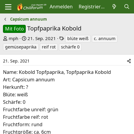
Anmelden
Registrieren
Capsicum annuum
Topfpaprika Kobold
Mit Foto
E
E
S
mph
21. Sep. 2021
blüte weiß
c. annuum
r
r
c
gemüsepaprika
reif rot
schärfe 0
s
s
h
t
t
l
21. Sep. 2021
e
e
a
Name: Kobold Topfpaprika, Topfpaprika Kobold
l
l
g
Art: Capsicum annuum
l
l
w
Herkunft: ?
e
t
o
Blüte: weiß
r
a
r
Schärfe: 0
m
t
Fruchtfarbe unreif: grün
e
Fruchtfarbe reif: rot
Fruchtform: rund
Fruchtgröße: ca. 6cm