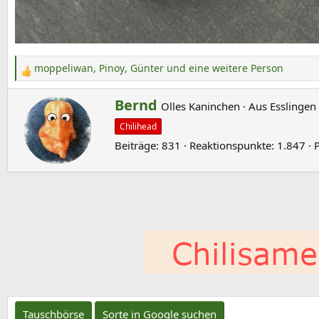
moppeliwan
,
Pinoy
,
Günter
und eine weitere Person
R
e
G
Bernd
Olles Kaninchen
·
Aus
Esslingen
a
e
k
Chilihead
s
t
Beiträge
831
Reaktionspunkte
1.847
c
i
o
h
n
r
e
i
n
e
:
b
e
n
v
o
Tauschbörse
Sorte in Google suchen