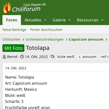
Foren
Aktuelles
Galerie
Ressourcen
Neue Beiträge
Foren durchsuchen
Chilisorten
Sortenbeschreibungen
Capsicum annuum
Totolapa
Mit Foto
E
E
S
Bernd
14. Okt. 2022
blüte weiß
c. annuum
reif 
r
r
c
s
s
h
14. Okt. 2022
t
t
l
Name: Totolapa
e
e
a
Art: Capsicum annuum
l
l
g
Herkunft: Mexico
l
l
w
Blüte: weiß
e
t
o
Schärfe: 3
r
a
r
Fruchtfarbe unreif: grün
m
t