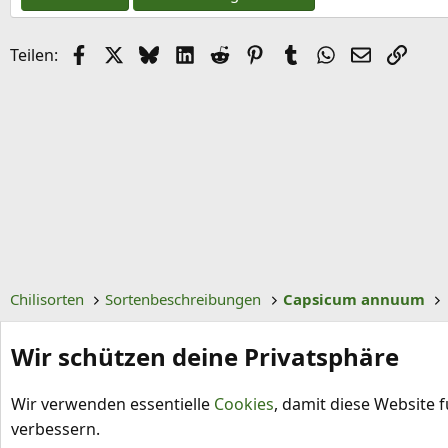
n
Facebook
X (Twitter)
Bluesky
LinkedIn
Reddit
Pinterest
Tumblr
WhatsApp
E-Mail
Link
Teilen:
Chilisorten
Sortenbeschreibungen
Capsicum annuum
Wir schützen deine Privatsphäre
Wir verwenden essentielle
Cookies
, damit diese Website 
verbessern.