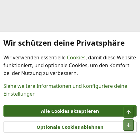
Wir schützen deine Privatsphäre
Capsicum chinense
Wir verwenden essentielle
Cookies
, damit diese Website
funktioniert, und optionale Cookies, um den Komfort
bei der Nutzung zu verbessern.
Siehe weitere Informationen und konfiguriere deine
Einstellungen
Cookies
Alle Cookies akzeptieren
Obe
Kontakt
Nutzungsbedingungen
Datenschutz
Hilfe und Impressum
R
Unt
S
Optionale Cookies ablehnen
S
®
Community platform by XenForo
© 2010-2026 XenForo Ltd.