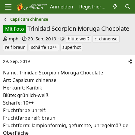
Anmelden
Registrieren
Capsicum chinense
Trinidad Scorpion Moruga Chocolate
Mit Foto
E
E
S
mph
29. Sep. 2019
blüte weiß
c. chinense
r
r
c
reif braun
schärfe 10++
superhot
s
s
h
t
t
l
29. Sep. 2019
e
e
a
Name: Trinidad Scorpion Moruga Chocolate
l
l
g
Art: Capsicum chinense
l
l
w
Herkunft: Karibik
e
t
o
Blüte: grünlich-weiß
r
a
r
Schärfe: 10++
m
t
Fruchtfarbe unreif:
e
Fruchtfarbe reif: braun
Fruchtform: lampionförmig, gefurchte, unregelmäßige
Oberfläche