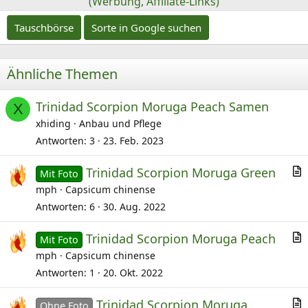
(Werbung, Affiliate-Links)
Tauschbörse
Sorte in Google suchen
Ähnliche Themen
Trinidad Scorpion Moruga Peach Samen
X
xhiding
Anbau und Pflege
Antworten
3
23. Feb. 2023
Trinidad Scorpion Moruga Green
Mit Foto
r
mph
Capsicum chinense
t
Antworten
6
30. Aug. 2022
i
Trinidad Scorpion Moruga Peach
k
Mit Foto
r
mph
Capsicum chinense
e
t
l
Antworten
1
20. Okt. 2022
i
Trinidad Scorpion Moruga
k
Ohne Foto