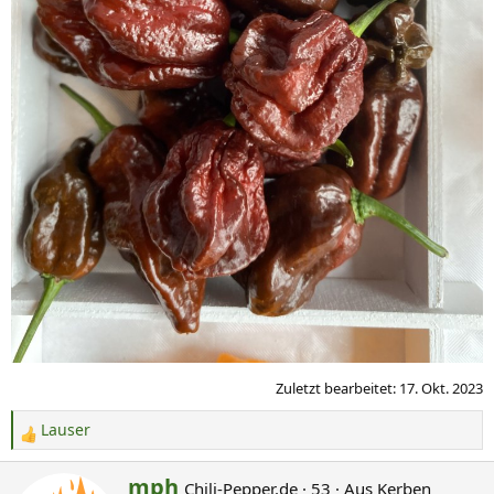
Zuletzt bearbeitet:
17. Okt. 2023
Lauser
R
e
G
mph
Chili-Pepper.de
·
53
·
Aus
Kerben
a