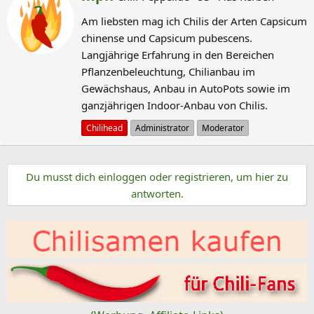
e
k
Am liebsten mag ich Chilis der Arten Capsicum
s
t
chinense und Capsicum pubescens.
c
i
Langjährige Erfahrung in den Bereichen
o
h
Pflanzenbeleuchtung, Chilianbau im
n
r
Gewächshaus, Anbau in AutoPots sowie im
e
i
n
ganzjährigen Indoor-Anbau von Chilis.
e
:
b
Chilihead
Administrator
Moderator
e
n
Du musst dich einloggen oder registrieren, um hier zu
v
antworten.
o
n