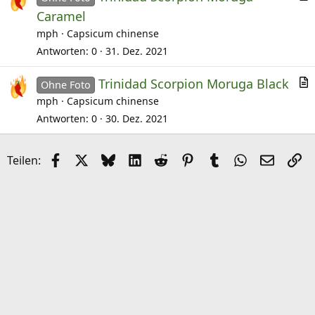
r
e
Caramel
t
l
mph
Capsicum chinense
i
Antworten
0
31. Dez. 2021
k
e
Trinidad Scorpion Moruga Black
Ohne Foto
r
l
mph
Capsicum chinense
t
Antworten
0
30. Dez. 2021
i
k
Facebook
X (Twitter)
Bluesky
LinkedIn
Reddit
Pinterest
Tumblr
WhatsApp
E-Mail
Li
Teilen:
e
l