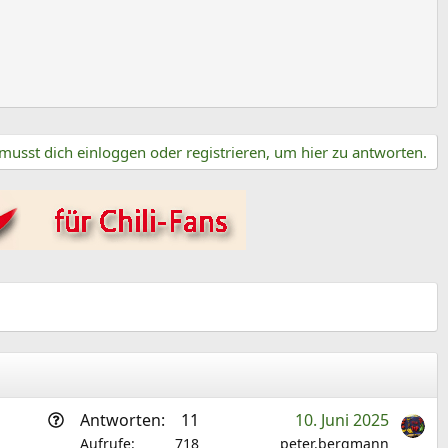
musst dich einloggen oder registrieren, um hier zu antworten.
F
Antworten
11
10. Juni 2025
r
Aufrufe
718
peter.bergmann