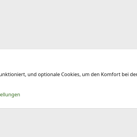
funktioniert, und optionale Cookies, um den Komfort bei d
Kontakt
Nu
tellungen
®
Community platform by XenForo
© 2010-2026 XenForo Ltd.