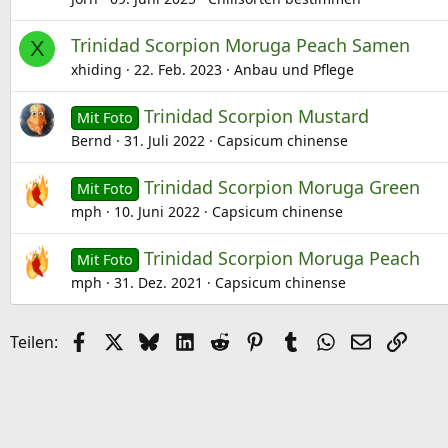
Trinidad Scorpion Moruga Peach Samen
X
xhiding
22. Feb. 2023
Anbau und Pflege
Trinidad Scorpion Mustard
Mit Foto
Bernd
31. Juli 2022
Capsicum chinense
Trinidad Scorpion Moruga Green
Mit Foto
mph
10. Juni 2022
Capsicum chinense
Trinidad Scorpion Moruga Peach
Mit Foto
mph
31. Dez. 2021
Capsicum chinense
Facebook
X (Twitter)
Bluesky
LinkedIn
Reddit
Pinterest
Tumblr
WhatsApp
E-Mail
Link
Teilen: