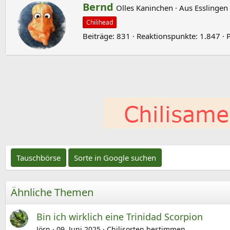
G
Bernd
Olles Kaninchen
·
Aus
Esslingen
e
Chilihead
s
Beiträge
831
Reaktionspunkte
1.847
c
h
r
i
e
b
e
n
v
o
Tauschbörse
Sorte in Google suchen
n
Ähnliche Themen
Bin ich wirklich eine Trinidad Scorpion
Jörn
09. Juni 2025
Chilisorten bestimmen