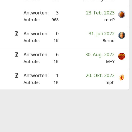
a
Antworten
3
23. Feb. 2023
g
Aufrufe
968
reteP
e
A
Antworten
0
31. Juli 2022
r
Aufrufe
1K
Bernd
t
A
Antworten
6
30. Aug. 2022
i
r
Aufrufe
1K
M+Y
k
t
e
A
Antworten
1
20. Okt. 2022
i
l
r
Aufrufe
1K
mph
k
t
e
i
l
k
e
l