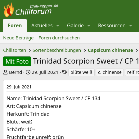
Foren
Aktuelles
Galerie
Ressourcen
Neue Beiträge
Foren durchsuchen
Chilisorten
Sortenbeschreibungen
Capsicum chinense
Trinidad Scorpion Sweet / CP 
Mit Foto
E
E
S
Bernd
29. Juli 2021
blüte weiß
c. chinense
reif r
r
r
c
s
s
h
29. Juli 2021
t
t
l
Name: Trinidad Scorpion Sweet / CP 134
e
e
a
Art: Capsicum chinense
l
l
g
Herkunft: Trinidad
l
l
w
Blüte: weiß
e
t
o
Schärfe: 10+
r
a
r
Fruchtfarbe unreif: grün
m
t