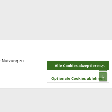
er Nutzung zu
Alle Cookies akzeptieren
Obe
tzungsbedingungen
Datenschutz
Hilfe und Impressum
R
Unt
S
Optionale Cookies ablehnen
S