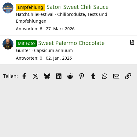
Satori Sweet Chili Sauce
k
Empfehlung
HatchChileFestival
Chiliprodukte, Tests und
e
Empfehlungen
l
Antworten
6
27. März 2026
Sweet Palermo Chocolate
Mit Foto
r
Günter
Capsicum annuum
t
Antworten
0
02. Jan. 2026
i
k
Facebook
X (Twitter)
Bluesky
LinkedIn
Reddit
Pinterest
Tumblr
WhatsApp
E-Mail
Li
Teilen:
e
l