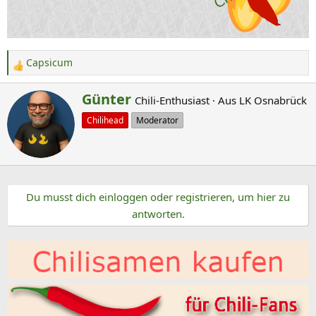
Capsicum
R
e
G
Günter
Chili-Enthusiast
·
Aus
LK Osnabrück
a
e
k
Chilihead
Moderator
s
t
c
i
o
h
n
r
e
Du musst dich einloggen oder registrieren, um hier zu
i
n
antworten.
e
:
b
e
n
v
o