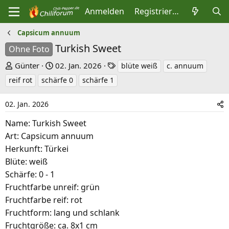
Anmelden
Registrieren
Capsicum annuum
Turkish Sweet
Ohne Foto
E
E
S
Günter
02. Jan. 2026
blüte weiß
c. annuum
r
r
c
reif rot
schärfe 0
schärfe 1
s
s
h
t
t
l
02. Jan. 2026
e
e
a
Name: Turkish Sweet
l
l
g
Art: Capsicum annuum
l
l
w
Herkunft: Türkei
e
t
o
Blüte: weiß
r
a
r
Schärfe: 0 - 1
m
t
Fruchtfarbe unreif: grün
e
Fruchtfarbe reif: rot
Fruchtform: lang und schlank
Fruchtgröße: ca. 8x1 cm