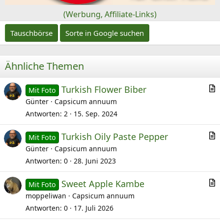
n
(Werbung, Affiliate-Links)
Tauschbörse
Sorte in Google suchen
Ähnliche Themen
Turkish Flower Biber
Mit Foto
r
Günter
Capsicum annuum
t
Antworten
2
15. Sep. 2024
i
Turkish Oily Paste Pepper
k
Mit Foto
r
Günter
Capsicum annuum
e
t
l
Antworten
0
28. Juni 2023
i
Sweet Apple Kambe
k
Mit Foto
r
moppeliwan
Capsicum annuum
e
t
l
Antworten
0
17. Juli 2026
i