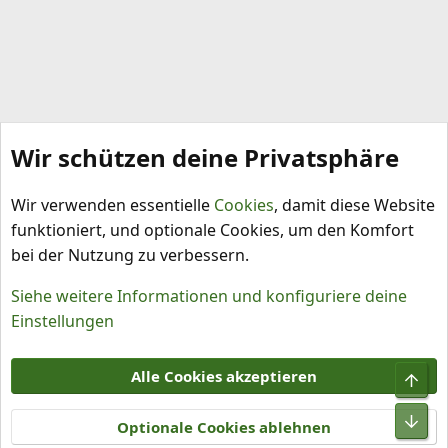
Wir schützen deine Privatsphäre
Capsicum annuum
Wir verwenden essentielle
Cookies
, damit diese Website
funktioniert, und optionale Cookies, um den Komfort
bei der Nutzung zu verbessern.
Siehe weitere Informationen und konfiguriere deine
Einstellungen
Cookies
Alle Cookies akzeptieren
Obe
Kontakt
Nutzungsbedingungen
Datenschutz
Hilfe und Impressum
R
Unt
S
Optionale Cookies ablehnen
S
®