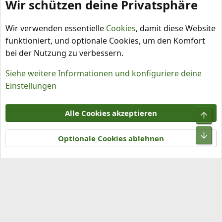
Wir schützen deine Privatsphäre
Garten und Pflanzen allgemein
Wir verwenden essentielle
Cookies
, damit diese Website
funktioniert, und optionale Cookies, um den Komfort
bei der Nutzung zu verbessern.
Siehe weitere Informationen und konfiguriere deine
Einstellungen
Cookies
Alle Cookies akzeptieren
Obe
Kontakt
Nutzungsbedingungen
Datenschutz
Hilfe und Impressum
R
Unt
S
Optionale Cookies ablehnen
S
®
Community platform by XenForo
© 2010-2026 XenForo Ltd.