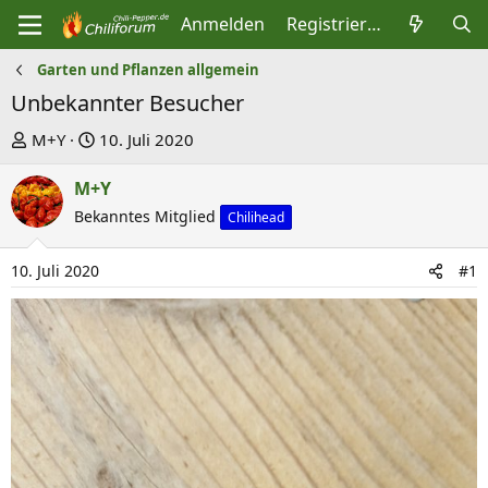
Anmelden
Registrieren
Garten und Pflanzen allgemein
Unbekannter Besucher
E
E
M+Y
10. Juli 2020
r
r
M+Y
s
s
t
Bekanntes Mitglied
t
Chilihead
e
e
l
l
10. Juli 2020
#1
l
l
e
t
r
a
m