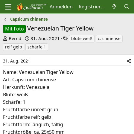
Anmelden
Registrieren
Capsicum chinense
Venezuelan Tiger Yellow
Mit Foto
E
E
S
Bernd
31. Aug. 2021
blüte weiß
c. chinense
r
r
c
reif gelb
schärfe 1
s
s
h
t
t
l
31. Aug. 2021
e
e
a
Name: Venezuelan Tiger Yellow
l
l
g
Art: Capsicum chinense
l
l
w
Herkunft: Venezuela
e
t
o
Blüte: weiß
r
a
r
Schärfe: 1
m
t
Fruchtfarbe unreif: grün
e
Fruchtfarbe reif: gelb
Fruchtform: länglich, faltig
Fruchtgröße: ca. 25x50 mm