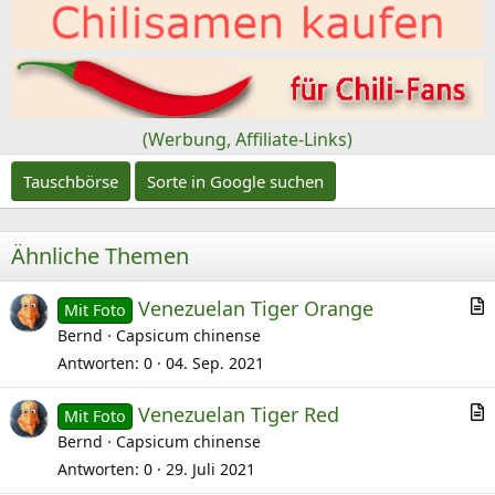
e
n
v
o
n
(Werbung, Affiliate-Links)
Tauschbörse
Sorte in Google suchen
Ähnliche Themen
Venezuelan Tiger Orange
Mit Foto
r
Bernd
Capsicum chinense
t
Antworten
0
04. Sep. 2021
i
Venezuelan Tiger Red
k
Mit Foto
r
Bernd
Capsicum chinense
e
t
l
Antworten
0
29. Juli 2021
i