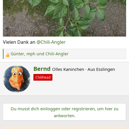
Vielen Dank an
@Chili-Angler
Günter
,
mph
und
Chili-Angler
R
e
G
Bernd
Olles Kaninchen
·
Aus
Esslingen
a
e
k
Chilihead
s
t
c
i
o
h
n
r
e
Du musst dich einloggen oder registrieren, um hier zu
i
n
antworten.
e
:
b