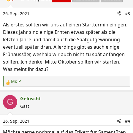
26. Sep. 2021
#3
Als erstes sollten wir uns auf einen Starttermin einigen.
Dieses Jahr sind einige Ernten etwas später als die
letzten Jahre und damit auch die Saatgutgewinnung
eventuell später dran. Allerdings gibt es auch einige
Frühaussäer, weshalb wir auch nicht zu spät anfangen
sollten. Ich denke, Mitte Oktober sollten wir starten.
Was meint ihr dazu?
Mr. P
R
e
a
Gelöscht
G
k
Gast
t
i
26. Sep. 2021
#4
o
n
Möchte gerne nochmal auf das Etikett für Samentüten