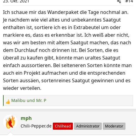
23. Okt. 2021
#14
o
n
Ich schaue mir das Wanderpaket die Tage nochmal an.
e
Je nachdem wie viel altes und unbekanntes Saatgut
n
enthalten ist, sortiere ich es in Extrabeutel um oder
:
markiere es, dass es erkennbar ist. Ich weiß aber nicht,
was wir am besten mit altem Saatgut machen, das nach
dem Durchlauf noch drinnen ist. Bei Sorten, die es
überall zu kaufen gibt, könnte man uraltes Saatgut
einfach aussortieren. Bei selteneren Sorten könnte man
auch ein Projekt aufmachen und die entsprechenden
Sorten aussäen, sortenreines Saatgut gewinnen und es
wieder verteilen.
Malibu
und
Mr. P
R
e
a
mph
k
Chili-Pepper.de
Chilihead
Administrator
Moderator
t