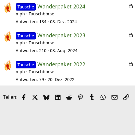
Wanderpaket 2024
e
Tausche
e
mph
Tauschbörse
r
i
s
r
Antworten
134
08. Dez. 2024
t
Wanderpaket 2023
e
Tausche
t
e
mph
Tauschbörse
r
s
r
Antworten
210
08. Aug. 2024
t
Wanderpaket 2022
e
Tausche
e
mph
Tauschbörse
r
s
r
Antworten
79
20. Dez. 2022
t
e
Facebook
X (Twitter)
Bluesky
LinkedIn
Reddit
Pinterest
Tumblr
WhatsApp
E-Mail
Li
Teilen:
r
r
t