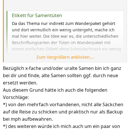
Etikett für Samentüten
Da das Thema nur indirekt zum Wanderpaket gehört
und dort vermutlich ein wenig untergeht, mache ich
mal hier weiter. Die Idee war es, die unterschiedlichen
Beschriftungsarten der Tüten im Wanderpaket mit
einem einfachen Etikett ohne Schnickschnack ein wenig
zu optimieren. Vielleicht kann es der...
Zum Vergrößern anklicken....
chili-pepper.de
Bezüglich x-fache und/oder uralte Samen bin ich ganz
bei dir und finde, alte Samen sollten ggf. durch neue
Habe das Wanderpaket letztes Jahr als letzter User
ersetzt werden.
bekommen und einen Stapel Etiketten+durchsichtige
Aus diesem Grund hätte ich auch die folgenden
Tütchen beigelegt, falls unterwegs noch jemand welche
Vorschläge:
braucht. Mein Wunsch an Alle wäre,
das Paket nicht als
*) von den mehrfach vorhandenen, nicht alle Säckchen
Ablage für minderwertige/uralte oder schon x-fach
auf die Reise zu schicken und praktisch nur als Backup
vorhandene Samen zu verwenden.
Ist das eigene
bei mph aufbewahren.
Saatgut besser (neuer, aus einem Shop oder
*) des weiteren würde ich mich auch um ein paar von
sortenrein) - prima! Ansonsten auch mal kein