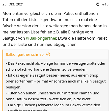
i
25. Okt. 2021
#15
o
n
Momentan vergleiche ich die im Paket enthaltenen
e
Tüten mit der Liste. Irgendwann muss ich mal eine
n
falsche Version der Liste weitergegeben haben, denn in
:
meiner letzten Liste fehlen z.B. alle Einträge vom
Saatgut von
@Balkongärtner
. Etwa die Hälfte vom Paket
und der Liste sind nun neu abgeglichen.
Balkongärtner schrieb:
- Das Paket nicht als Ablage für minderwertige/uralte oder
schon x-fach vorhandene Samen zu verwenden.
- Ist das eigene Saatgut besser (neuer, aus einem Shop
oder sortenrein) - prima! Ansonsten auch mal kein Saatgut
beilegen.
- Tüten von außen unleserlich nur mit dem Namen und
ohne Datum beschriftet - wetzt sich ab, bitte nicht.
- Farbige Tütchen (schwarze lagen im Paket) vermeiden.
- Qualität statt Quantität.