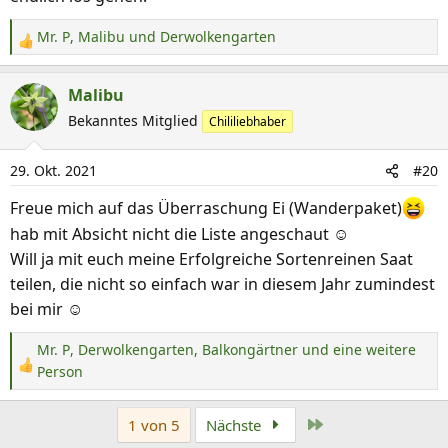
Mr. P
,
Malibu
und
Derwolkengarten
R
e
a
Malibu
k
Bekanntes Mitglied
Chililiebhaber
t
i
29. Okt. 2021
#20
o
n
Freue mich auf das Überraschung Ei (Wanderpaket)
e
hab mit Absicht nicht die Liste angeschaut ☺
n
Will ja mit euch meine Erfolgreiche Sortenreinen Saat
:
teilen, die nicht so einfach war in diesem Jahr zumindest
bei mir ☺
Mr. P
,
Derwolkengarten
,
Balkongärtner
und eine weitere
R
Person
e
a
Letzte
1 von 5
Nächste
k