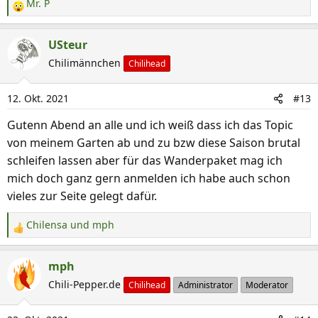
Mr. P
R
e
a
USteur
k
Chilimännchen
Chilihead
t
i
12. Okt. 2021
#13
o
n
Gutenn Abend an alle und ich weiß dass ich das Topic
e
von meinem Garten ab und zu bzw diese Saison brutal
n
schleifen lassen aber für das Wanderpaket mag ich
:
mich doch ganz gern anmelden ich habe auch schon
vieles zur Seite gelegt dafür.
Chilensa
und
mph
R
e
a
mph
k
Chili-Pepper.de
Chilihead
Administrator
Moderator
t
i