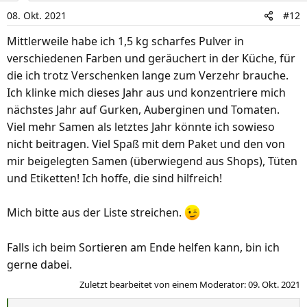
i
08. Okt. 2021
#12
o
n
Mittlerweile habe ich 1,5 kg scharfes Pulver in
e
verschiedenen Farben und geräuchert in der Küche, für
n
die ich trotz Verschenken lange zum Verzehr brauche.
:
Ich klinke mich dieses Jahr aus und konzentriere mich
nächstes Jahr auf Gurken, Auberginen und Tomaten.
Viel mehr Samen als letztes Jahr könnte ich sowieso
nicht beitragen. Viel Spaß mit dem Paket und den von
mir beigelegten Samen (überwiegend aus Shops), Tüten
und Etiketten! Ich hoffe, die sind hilfreich!
Mich bitte aus der Liste streichen.
Falls ich beim Sortieren am Ende helfen kann, bin ich
gerne dabei.
Zuletzt bearbeitet von einem Moderator:
09. Okt. 2021