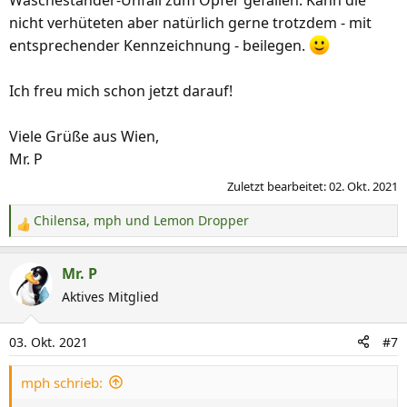
nicht verhüteten aber natürlich gerne trotzdem - mit
entsprechender Kennzeichnung - beilegen.
Ich freu mich schon jetzt darauf!
Viele Grüße aus Wien,
Mr. P
Zuletzt bearbeitet:
02. Okt. 2021
Chilensa
,
mph
und
Lemon Dropper
R
e
a
Mr. P
k
Aktives Mitglied
t
i
03. Okt. 2021
#7
o
n
mph schrieb:
e