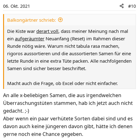
i
06. Okt. 2021
#10
o
n
Balkongärtner schrieb:
e
n
Die Kiste war
derart voll
, dass meiner Meinung nach mal
:
ein
aufgeräumter
Neuanfang (Reset) im Rahmen dieser
Runde nötig wäre. Warum nicht tabula rasa machen,
rigoros aussortieren und die aussortierten Samen für eine
letzte Runde in eine extra Tüte packen. Alle nachfolgenden
Samen sind sicher besser beschriftet.
Macht auch die Frage, ob Excel oder nicht einfacher.
An alle x-beliebigen Samen, die aus irgendwelchen
Überraschungstüten stammen, hab ich jetzt auch nicht
gedacht. ;-)
Aber wenn ein paar verhütete Sorten dabei sind und es
davon auch keine jüngeren davon gibt, hätte ich denen
gerne noch eine Chance gegeben.