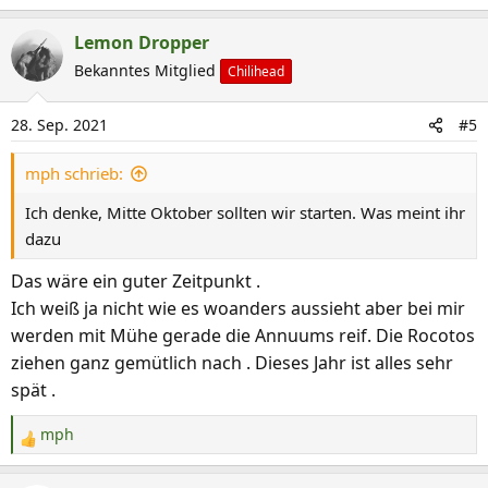
e
a
Lemon Dropper
k
Bekanntes Mitglied
Chilihead
t
i
28. Sep. 2021
#5
o
n
mph schrieb:
e
n
Ich denke, Mitte Oktober sollten wir starten. Was meint ihr
:
dazu
Das wäre ein guter Zeitpunkt .
Ich weiß ja nicht wie es woanders aussieht aber bei mir
werden mit Mühe gerade die Annuums reif. Die Rocotos
ziehen ganz gemütlich nach . Dieses Jahr ist alles sehr
spät .
mph
R
e