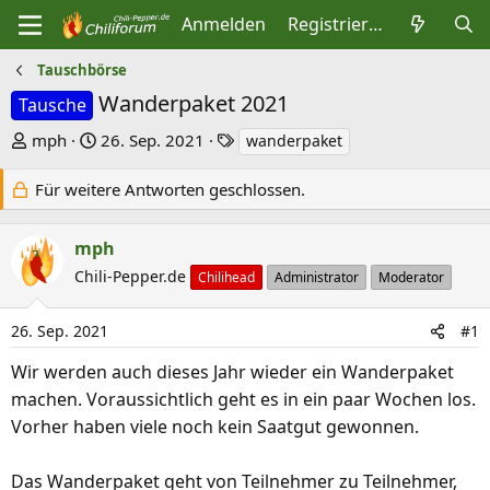
Anmelden
Registrieren
Tauschbörse
Wanderpaket 2021
Tausche
E
E
S
mph
26. Sep. 2021
wanderpaket
r
r
c
Für weitere Antworten geschlossen.
s
s
h
t
t
l
e
e
a
mph
l
l
g
Chili-Pepper.de
Chilihead
Administrator
Moderator
l
l
w
e
t
o
26. Sep. 2021
#1
r
a
r
Wir werden auch dieses Jahr wieder ein Wanderpaket
m
t
machen. Voraussichtlich geht es in ein paar Wochen los.
e
Vorher haben viele noch kein Saatgut gewonnen.
Das Wanderpaket geht von Teilnehmer zu Teilnehmer,