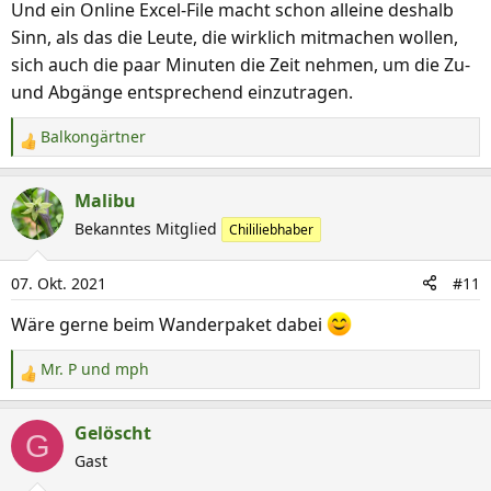
Und ein Online Excel-File macht schon alleine deshalb
Sinn, als das die Leute, die wirklich mitmachen wollen,
sich auch die paar Minuten die Zeit nehmen, um die Zu-
und Abgänge entsprechend einzutragen.
Balkongärtner
R
e
a
Malibu
k
Bekanntes Mitglied
Chililiebhaber
t
i
07. Okt. 2021
#11
o
n
Wäre gerne beim Wanderpaket dabei
e
n
Mr. P
und
mph
R
:
e
a
Gelöscht
G
k
Gast
t