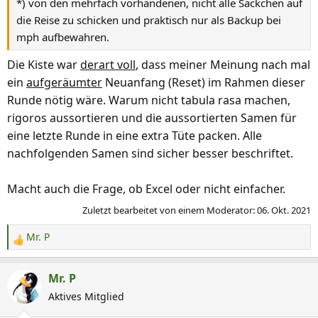
*) von den mehrfach vorhandenen, nicht alle Säckchen auf
die Reise zu schicken und praktisch nur als Backup bei
mph aufbewahren.
Die Kiste war
derart voll
, dass meiner Meinung nach mal
ein
aufgeräumter
Neuanfang (Reset) im Rahmen dieser
Runde nötig wäre. Warum nicht tabula rasa machen,
rigoros aussortieren und die aussortierten Samen für
eine letzte Runde in eine extra Tüte packen. Alle
nachfolgenden Samen sind sicher besser beschriftet.
Macht auch die Frage, ob Excel oder nicht einfacher.
Zuletzt bearbeitet von einem Moderator:
06. Okt. 2021
Mr. P
R
e
a
Mr. P
k
Aktives Mitglied
t