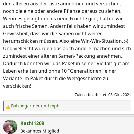
den älteren aus der Liste annehmen und versuchen,
Saatgut beilegen.
Mit hunderten, unübersichtlichen
noch die eine oder andere Pflanze daraus zu ziehen.
Tüten, teilweise unleserlich und ohne Datum, ist
Wenn es gelingt und es neue Früchte gibt, hätten wir
niemandem geholfen. Qualität statt Quantität.
auch frische Samen. Andernfalls haben wir zumindest
Gewissheit, dass wir die Samen nicht weiter
Ist wie gesagt nur
mein
unverbindlicher Wunsch, die
herumschicken müssen. Also eine Win-Win-Situation. ;-)
Aktion wird von mph organisiert, er hat das letzte Wort.
Und vielleicht würden das auch andere machen und sich
zumindest einer älteren Samen-Packung annehmen.
Dadurch könnten wir das Paket in seiner Vielfalt gut am
Leben erhalten und ohne 10 "Generationen" einer
Variante im Paket durch die Weltgeschichte zu
verschicken!
Zuletzt bearbeitet:
03. Okt. 2021
Balkongärtner
und
mph
R
e
a
Kathi1209
k
Bekanntes Mitglied