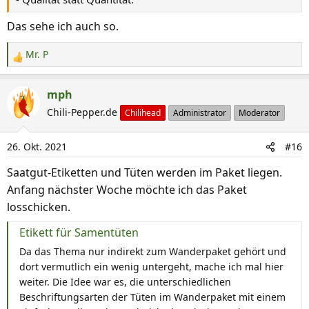
Das sehe ich auch so.
Mr. P
R
e
a
mph
k
Chili-Pepper.de
Chilihead
Administrator
Moderator
t
i
26. Okt. 2021
#16
o
n
Saatgut-Etiketten und Tüten werden im Paket liegen.
e
Anfang nächster Woche möchte ich das Paket
n
losschicken.
:
Etikett für Samentüten
Da das Thema nur indirekt zum Wanderpaket gehört und
dort vermutlich ein wenig untergeht, mache ich mal hier
weiter. Die Idee war es, die unterschiedlichen
Beschriftungsarten der Tüten im Wanderpaket mit einem