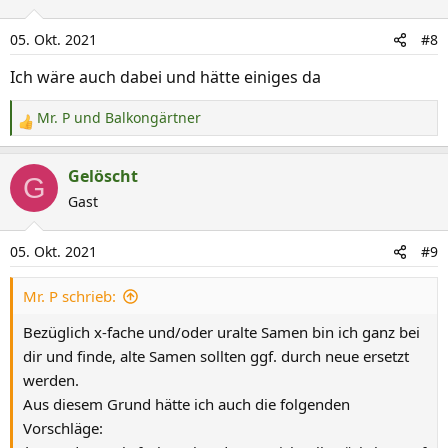
t
i
05. Okt. 2021
#8
o
n
Ich wäre auch dabei und hätte einiges da
e
n
Mr. P
und
Balkongärtner
R
:
e
a
Gelöscht
G
k
Gast
t
i
05. Okt. 2021
#9
o
n
Mr. P schrieb:
e
n
Bezüglich x-fache und/oder uralte Samen bin ich ganz bei
:
dir und finde, alte Samen sollten ggf. durch neue ersetzt
werden.
Aus diesem Grund hätte ich auch die folgenden
Vorschläge: