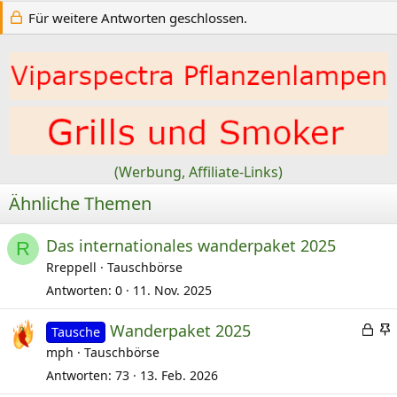
t
Für weitere Antworten geschlossen.
i
o
n
e
n
:
(Werbung, Affiliate-Links)
Ähnliche Themen
Das internationales wanderpaket 2025
R
Rreppell
Tauschbörse
Antworten
0
11. Nov. 2025
G
Wanderpaket 2025
Tausche
e
mph
Tauschbörse
s
Antworten
73
13. Feb. 2026
p
e