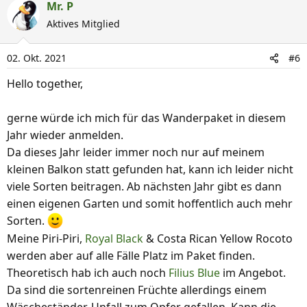
a
Mr. P
k
Aktives Mitglied
t
i
02. Okt. 2021
#6
o
n
Hello together,
e
n
gerne würde ich mich für das Wanderpaket in diesem
:
Jahr wieder anmelden.
Da dieses Jahr leider immer noch nur auf meinem
kleinen Balkon statt gefunden hat, kann ich leider nicht
viele Sorten beitragen. Ab nächsten Jahr gibt es dann
einen eigenen Garten und somit hoffentlich auch mehr
Sorten.
Meine Piri-Piri,
Royal Black
& Costa Rican Yellow Rocoto
werden aber auf alle Fälle Platz im Paket finden.
Theoretisch hab ich auch noch
Filius Blue
im Angebot.
Da sind die sortenreinen Früchte allerdings einem
Wäscheständer-Unfall zum Opfer gefallen. Kann die