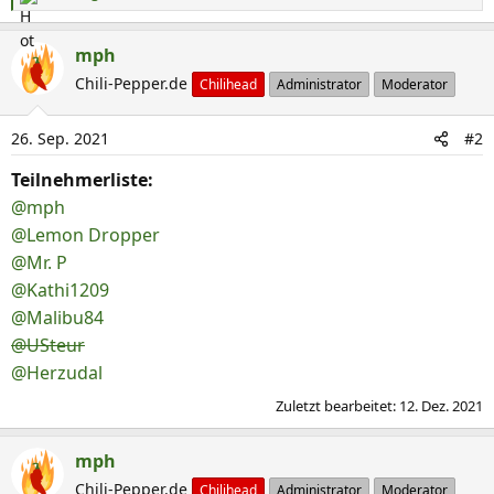
R
e
a
mph
k
Chili-Pepper.de
Chilihead
Administrator
Moderator
t
i
26. Sep. 2021
#2
o
n
Teilnehmerliste:
e
@mph
n
@Lemon Dropper
:
@Mr. P
@Kathi1209
@Malibu84
@USteur
@Herzudal
Zuletzt bearbeitet:
12. Dez. 2021
mph
Chili-Pepper.de
Chilihead
Administrator
Moderator