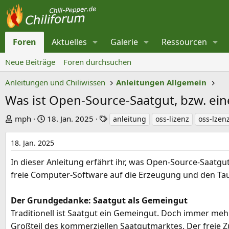
Foren
Aktuelles
Galerie
Ressourcen
Neue Beiträge
Foren durchsuchen
Anleitungen und Chiliwissen
Anleitungen Allgemein
Was ist Open-Source-Saatgut, bzw. ein
E
E
S
mph
18. Jan. 2025
anleitung
oss-lizenz
oss-lzen
r
r
c
s
s
h
18. Jan. 2025
t
t
l
In dieser Anleitung erfährt ihr, was Open-Source-Saat
e
e
a
freie Computer-Software auf die Erzeugung und den Ta
l
l
g
l
l
w
Der Grundgedanke: Saatgut als Gemeingut
e
t
o
Traditionell ist Saatgut ein Gemeingut. Doch immer meh
r
a
r
Großteil des kommerziellen Saatgutmarktes. Der freie
m
t