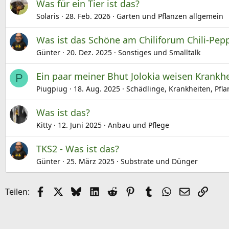
Was für ein Tier ist das?
Solaris
28. Feb. 2026
Garten und Pflanzen allgemein
Was ist das Schöne am Chiliforum Chili-Pep
Günter
20. Dez. 2025
Sonstiges und Smalltalk
Ein paar meiner Bhut Jolokia weisen Krankhe
P
Piugpiug
18. Aug. 2025
Schädlinge, Krankheiten, Pfl
Was ist das?
Kitty
12. Juni 2025
Anbau und Pflege
TKS2 - Was ist das?
Günter
25. März 2025
Substrate und Dünger
Facebook
X (Twitter)
Bluesky
LinkedIn
Reddit
Pinterest
Tumblr
WhatsApp
E-Mail
Link
Teilen: