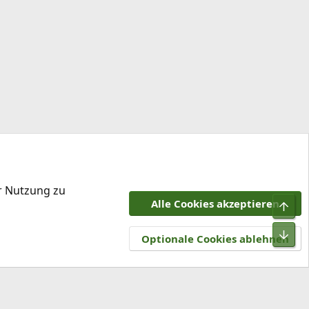
er Nutzung zu
Alle Cookies akzeptieren
Obe
tzungsbedingungen
Datenschutz
Hilfe und Impressum
R
Unt
S
Optionale Cookies ablehnen
S