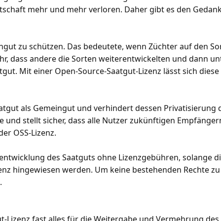
irtschaft mehr und mehr verloren. Daher gibt es den Gedan
eingut zu schützen. Das bedeutete, wenn Züchter auf den So
hr, dass andere die Sorten weiterentwickelten und dann un
ut. Mit einer Open-Source-Saatgut-Lizenz lässt sich diese 
atgut als Gemeingut und verhindert dessen Privatisierung 
und stellt sicher, dass alle Nutzer zukünftigen Empfänger
der OSS-Lizenz.
entwicklung des Saatguts ohne Lizenzgebühren, solange die
enz hingewiesen werden. Um keine bestehenden Rechte zu v
.
ut-Lizenz fast alles für die Weitergabe und Vermehrung de