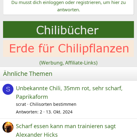
Du musst dich einloggen oder registrieren, um hier zu
a
k
antworten.
t
i
o
n
e
n
:
(Werbung, Affiliate-Links)
Ähnliche Themen
Unbekannte Chili, 35mm rot, sehr scharf,
S
Paprikaform
scrat
Chilisorten bestimmen
Antworten
2
13. Okt. 2024
Scharf essen kann man trainieren sagt
Alexander Hicks