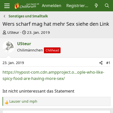
Anmelden
Registrieren
Sonstiges und Smalltalk
Wers scharf mag hat mehr Sex siehe den Link
E
E
USteur
23. Jan. 2019
r
r
USteur
s
s
t
Chilimännchen
t
Chilihead
e
e
l
l
23. Jan. 2019
#1
l
l
https://nypost-com.cdn.ampproject.o...ople-who-like-
e
t
spicy-food-are-having-more-sex/
r
a
m
Ist nicht uninteressant das Statement
Lauser
und
mph
R
e