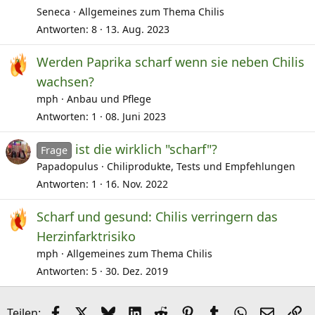
Seneca
Allgemeines zum Thema Chilis
Antworten
8
13. Aug. 2023
Werden Paprika scharf wenn sie neben Chilis
wachsen?
mph
Anbau und Pflege
Antworten
1
08. Juni 2023
ist die wirklich "scharf"?
Frage
Papadopulus
Chiliprodukte, Tests und Empfehlungen
Antworten
1
16. Nov. 2022
Scharf und gesund: Chilis verringern das
Herzinfarktrisiko
mph
Allgemeines zum Thema Chilis
Antworten
5
30. Dez. 2019
Facebook
X (Twitter)
Bluesky
LinkedIn
Reddit
Pinterest
Tumblr
WhatsApp
E-Mail
Li
Teilen: