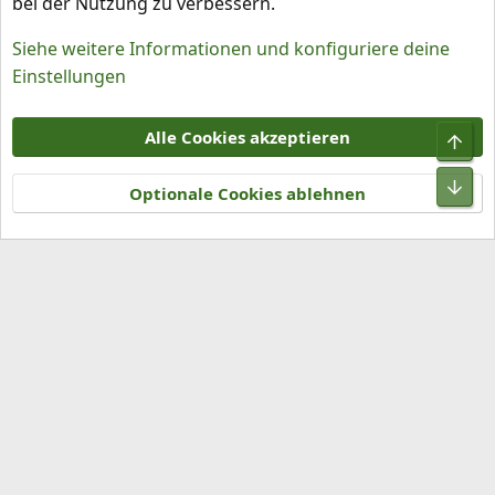
bei der Nutzung zu verbessern.
Siehe weitere Informationen und konfiguriere deine
Einstellungen
Cookies
Alle Cookies akzeptieren
Obe
Kontakt
Nutzungsbedingungen
Datenschutz
Hilfe und Impressum
R
Unt
S
Optionale Cookies ablehnen
S
®
Community platform by XenForo
© 2010-2026 XenForo Ltd.