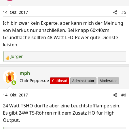
t
i
14. Okt. 2017
#5
o
n
Ich bin zwar kein Experte, aber kann mich der Meinung
e
von Markus nur anschließen. Bei knapp 60x40cm
n
Grundfläche sollten 48 Watt LED-Power gute Dienste
:
leisten.
Jürgen
R
e
a
mph
k
Chili-Pepper.de
Chilihead
Administrator
Moderator
t
i
14. Okt. 2017
#6
o
n
24 Watt T5HO dürfte aber eine Leuchtstofflampe sein.
e
Es gibt 24W T5-Röhren mit dem Zusatz HO für High
n
Output.
: