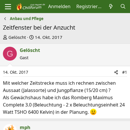
Anmelden
Registrieren
Anbau und Pflege
Zeitfenster bei der Anzucht
E
E
Gelöscht
14. Okt. 2017
r
r
Gelöscht
s
s
G
t
Gast
t
e
e
l
l
14. Okt. 2017
#1
l
l
Mit welcher Zeitstrecke muss ich rechnen zwischen
e
t
Aussaat (Jalassorte) und Jungpflanze (15/20 cm) ?
r
a
Als Gewächshaus habe ich das Romberg Maximus
m
Complete 3.0 (Beleuchtung - 2 x Beleuchtungseinheit 24
Watt T5HO 6400 Kelvin) in der Planung.
mph