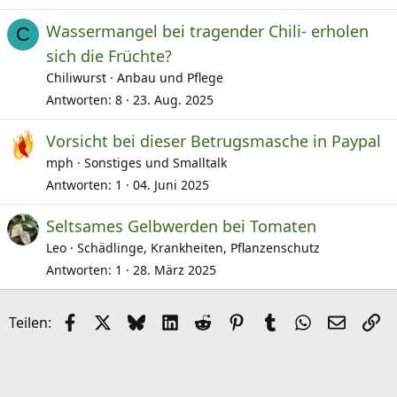
Wassermangel bei tragender Chili- erholen
C
sich die Früchte?
Chiliwurst
Anbau und Pflege
Antworten
8
23. Aug. 2025
Vorsicht bei dieser Betrugsmasche in Paypal
mph
Sonstiges und Smalltalk
Antworten
1
04. Juni 2025
Seltsames Gelbwerden bei Tomaten
Leo
Schädlinge, Krankheiten, Pflanzenschutz
Antworten
1
28. März 2025
Facebook
X (Twitter)
Bluesky
LinkedIn
Reddit
Pinterest
Tumblr
WhatsApp
E-Mail
Li
Teilen: