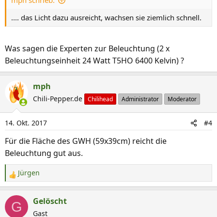
mph schrieb:
e
n
.... das Licht dazu ausreicht, wachsen sie ziemlich schnell.
:
Was sagen die Experten zur Beleuchtung (2 x
Beleuchtungseinheit 24 Watt T5HO 6400 Kelvin) ?
mph
Chili-Pepper.de
Chilihead
Administrator
Moderator
14. Okt. 2017
#4
Für die Fläche des GWH (59x39cm) reicht die
Beleuchtung gut aus.
Jürgen
R
e
a
Gelöscht
G
k
Gast