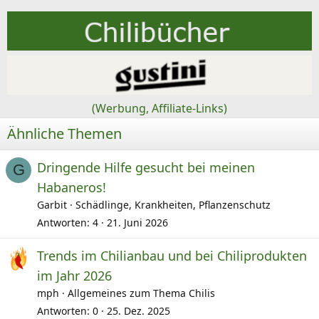
i
o
n
e
n
:
(Werbung, Affiliate-Links)
Ähnliche Themen
Dringende Hilfe gesucht bei meinen
G
Habaneros!
Garbit
Schädlinge, Krankheiten, Pflanzenschutz
Antworten
4
21. Juni 2026
Trends im Chilianbau und bei Chiliprodukten
im Jahr 2026
mph
Allgemeines zum Thema Chilis
Antworten
0
25. Dez. 2025