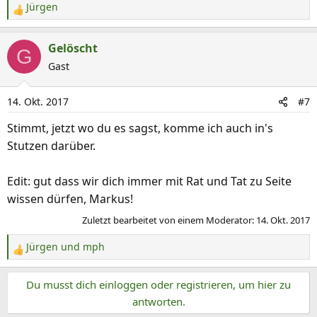
Jürgen
R
e
a
Gelöscht
G
k
Gast
t
i
14. Okt. 2017
#7
o
n
Stimmt, jetzt wo du es sagst, komme ich auch in's
e
Stutzen darüber.
n
:
Edit: gut dass wir dich immer mit Rat und Tat zu Seite
wissen dürfen, Markus!
Zuletzt bearbeitet von einem Moderator:
14. Okt. 2017
Jürgen
und
mph
R
e
Du musst dich einloggen oder registrieren, um hier zu
a
k
antworten.
t