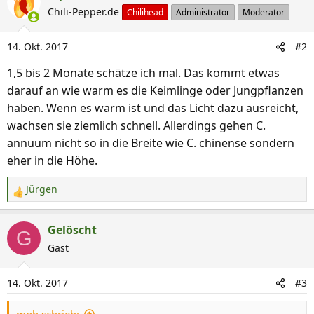
Chili-Pepper.de
Chilihead
Administrator
Moderator
14. Okt. 2017
#2
1,5 bis 2 Monate schätze ich mal. Das kommt etwas
darauf an wie warm es die Keimlinge oder Jungpflanzen
haben. Wenn es warm ist und das Licht dazu ausreicht,
wachsen sie ziemlich schnell. Allerdings gehen C.
annuum nicht so in die Breite wie C. chinense sondern
eher in die Höhe.
Jürgen
R
e
a
Gelöscht
G
k
Gast
t
i
14. Okt. 2017
#3
o
n