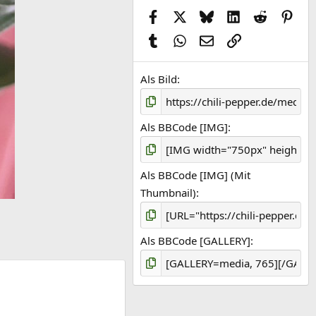
Facebook
X (Twitter)
Bluesky
LinkedIn
Reddit
Pint
Tumblr
WhatsApp
E-Mail
Link
Als Bild
Als BBCode [IMG]
Als BBCode [IMG] (Mit
Thumbnail)
Als BBCode [GALLERY]