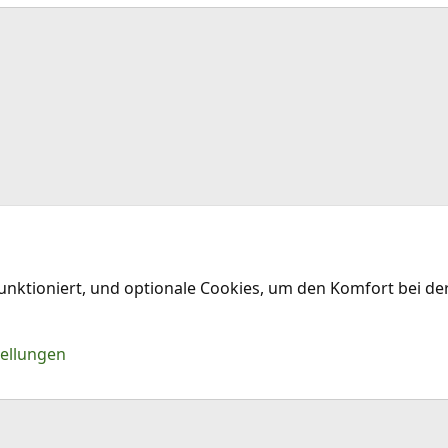
funktioniert, und optionale Cookies, um den Komfort bei d
Kontakt
Nu
tellungen
®
Community platform by XenForo
© 2010-2026 XenForo Ltd.