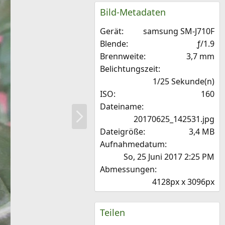
S
Bild-Metadaten
t
e
Gerät
samsung SM-J710F
r
n
Blende
ƒ/1.9
(
Brennweite
3,7 mm
e
Belichtungszeit
)
1/25 Sekunde(n)
ISO
160
Dateiname
N
20170625_142531.jpg
ä
Dateigröße
3,4 MB
c
Aufnahmedatum
h
So, 25 Juni 2017 2:25 PM
s
Abmessungen
t
4128px x 3096px
e
Teilen