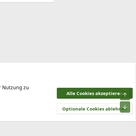
er Nutzung zu
Alle Cookies akzeptieren
Obe
tzungsbedingungen
Datenschutz
Hilfe und Impressum
R
Unt
S
Optionale Cookies ablehnen
S