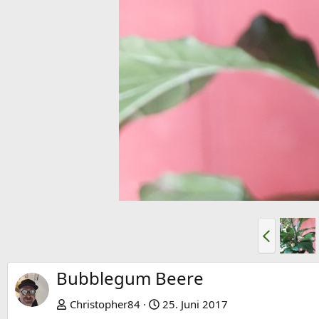
V
o
r
Bubblegum Beere
h
e
Christopher84
25. Juni 2017
r