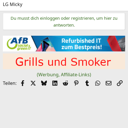
LG Micky
Du musst dich einloggen oder registrieren, um hier zu
antworten.
(Werbung, Affiliate-Links)
Facebook
X (Twitter)
Bluesky
LinkedIn
Reddit
Pinterest
Tumblr
WhatsApp
E-Mail
Li
Teilen: