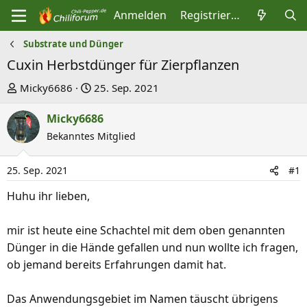
Anmelden
Registrieren
Substrate und Dünger
Cuxin Herbstdünger für Zierpflanzen
E
E
Micky6686
25. Sep. 2021
r
r
Micky6686
s
s
t
Bekanntes Mitglied
t
e
e
l
l
25. Sep. 2021
#1
l
l
Huhu ihr lieben,
e
t
r
a
mir ist heute eine Schachtel mit dem oben genannten
m
Dünger in die Hände gefallen und nun wollte ich fragen,
ob jemand bereits Erfahrungen damit hat.
Das Anwendungsgebiet im Namen täuscht übrigens