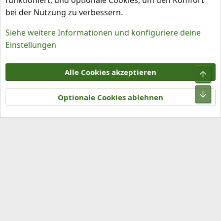
funktioniert, und optionale Cookies, um den Komfort
bei der Nutzung zu verbessern.
Siehe weitere Informationen und konfiguriere deine
Einstellungen
Cookies
Alle Cookies akzeptieren
Obe
Kontakt
Nutzungsbedingungen
Datenschutz
Hilfe und Impressum
R
Unt
S
Optionale Cookies ablehnen
S
®
Community platform by XenForo
© 2010-2026 XenForo Ltd.