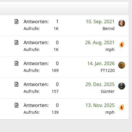
A
Antworten
1
10. Sep. 2021
r
Aufrufe
1K
Bernd
t
A
Antworten
0
26. Aug. 2021
i
r
Aufrufe
1K
mph
k
t
e
A
Antworten
0
14. Jan. 2026
i
l
r
Aufrufe
169
FT1220
k
t
e
A
Antworten
0
29. Dez. 2025
i
l
r
Aufrufe
157
Günter
k
t
e
A
Antworten
0
13. Nov. 2025
i
l
r
Aufrufe
139
mph
k
t
e
i
l