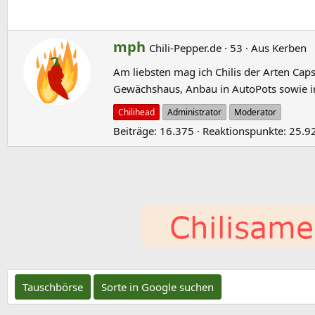
G
mph
Chili-Pepper.de
·
53
·
Aus
Kerben
e
Am liebsten mag ich Chilis der Arten Ca
s
Gewächshaus, Anbau in AutoPots sowie i
c
h
Chilihead
Administrator
Moderator
r
Beiträge
16.375
Reaktionspunkte
25.9
i
e
b
e
n
v
o
n
Tauschbörse
Sorte in Google suchen