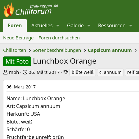
Foren
Aktuelles
Galerie
Ressourcen
Neue Beiträge
Foren durchsuchen
Chilisorten
Sortenbeschreibungen
Capsicum annuum
Lunchbox Orange
Mit Foto
E
E
S
mph
06. März 2017
blüte weiß
c. annuum
reif 
r
r
c
s
s
h
06. März 2017
t
t
l
Name: Lunchbox Orange
e
e
a
Art: Capsicum annuum
l
l
g
Herkunft: USA
l
l
w
Blüte: weiß
e
t
o
Schärfe: 0
r
a
r
Fruchtfarbe unreif: grün
m
t