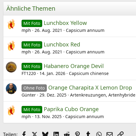
Ähnliche Themen
Lunchbox Yellow
Mit Foto
mph
26. Aug. 2021
Capsicum annuum
Lunchbox Red
Mit Foto
mph
26. Aug. 2021
Capsicum annuum
Habanero Orange Devil
Mit Foto
FT1220
14. Jan. 2026
Capsicum chinense
Orange Charapita X Lemon Drop
Ohne Foto
Günter
29. Dez. 2025
Artenkreuzungen, Artenhybride
Paprika Cubo Orange
Mit Foto
mph
13. Nov. 2025
Capsicum annuum
Facebook
X (Twitter)
Bluesky
LinkedIn
Reddit
Pinterest
Tumblr
WhatsApp
E-Mail
Link
Teilen: