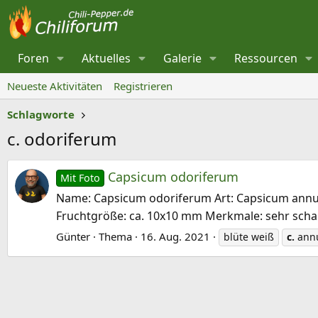
Foren
Aktuelles
Galerie
Ressourcen
Neueste Aktivitäten
Registrieren
Schlagworte
c. odoriferum
Capsicum odoriferum
Mit Foto
Name: Capsicum odoriferum Art: Capsicum annuum 
Fruchtgröße: ca. 10x10 mm Merkmale: sehr scharf,
Günter
Thema
16. Aug. 2021
blüte weiß
c.
ann