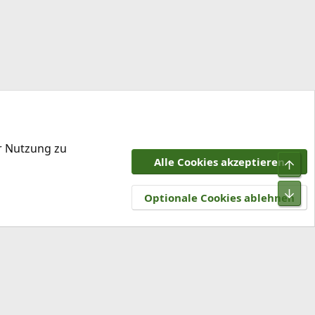
er Nutzung zu
Alle Cookies akzeptieren
Obe
tzungsbedingungen
Datenschutz
Hilfe und Impressum
R
Unt
S
Optionale Cookies ablehnen
S