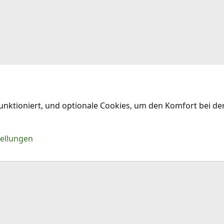
funktioniert, und optionale Cookies, um den Komfort bei d
Kontakt
Nu
tellungen
®
Community platform by XenForo
© 2010-2026 XenForo Ltd.