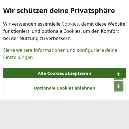
Wir schützen deine Privatsphäre
Schlagworte
Wir verwenden essentielle
Cookies
, damit diese Website
funktioniert, und optionale Cookies, um den Komfort
bei der Nutzung zu verbessern.
Siehe weitere Informationen und konfiguriere deine
Einstellungen
Cookies
Alle Cookies akzeptieren
Obe
Kontakt
Nutzungsbedingungen
Datenschutz
Hilfe und Impressum
R
Unt
S
Optionale Cookies ablehnen
S
®
Community platform by XenForo
© 2010-2026 XenForo Ltd.