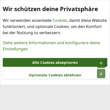
Wir schützen deine Privatsphäre
Schlagworte
Wir verwenden essentielle
Cookies
, damit diese Website
funktioniert, und optionale Cookies, um den Komfort
bei der Nutzung zu verbessern.
Siehe weitere Informationen und konfiguriere deine
Einstellungen
Cookies
Alle Cookies akzeptieren
Obe
Kontakt
Nutzungsbedingungen
Datenschutz
Hilfe und Impressum
R
Unt
S
Optionale Cookies ablehnen
S
®
Community platform by XenForo
© 2010-2026 XenForo Ltd.