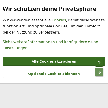
Wir schützen deine Privatsphäre
Schlagworte
Wir verwenden essentielle
Cookies
, damit diese Website
funktioniert, und optionale Cookies, um den Komfort
bei der Nutzung zu verbessern.
Siehe weitere Informationen und konfiguriere deine
Einstellungen
Cookies
Alle Cookies akzeptieren
Obe
Kontakt
Nutzungsbedingungen
Datenschutz
Hilfe und Impressum
R
Unt
S
Optionale Cookies ablehnen
S
®
Community platform by XenForo
© 2010-2026 XenForo Ltd.