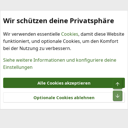
Wir schützen deine Privatsphäre
Schlagworte
Wir verwenden essentielle
Cookies
, damit diese Website
funktioniert, und optionale Cookies, um den Komfort
bei der Nutzung zu verbessern.
Siehe weitere Informationen und konfiguriere deine
Einstellungen
Cookies
Alle Cookies akzeptieren
Obe
Kontakt
Nutzungsbedingungen
Datenschutz
Hilfe und Impressum
R
Unt
S
Optionale Cookies ablehnen
S
®
Community platform by XenForo
© 2010-2026 XenForo Ltd.