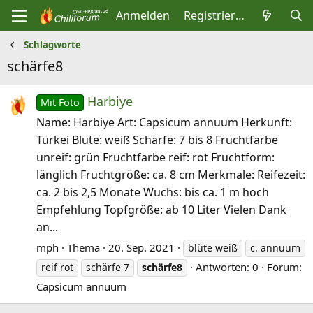
Anmelden
Registrieren
Schlagworte
schärfe8
Harbiye
Mit Foto
Name: Harbiye Art: Capsicum annuum Herkunft:
Türkei Blüte: weiß Schärfe: 7 bis 8 Fruchtfarbe
unreif: grün Fruchtfarbe reif: rot Fruchtform:
länglich Fruchtgröße: ca. 8 cm Merkmale: Reifezeit:
ca. 2 bis 2,5 Monate Wuchs: bis ca. 1 m hoch
Empfehlung Topfgröße: ab 10 Liter Vielen Dank
an...
mph
Thema
20. Sep. 2021
blüte weiß
c. annuum
Antworten: 0
Forum:
reif rot
schärfe 7
schärfe8
Capsicum annuum