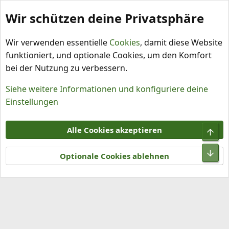
Wir schützen deine Privatsphäre
Schlagworte
Wir verwenden essentielle
Cookies
, damit diese Website
funktioniert, und optionale Cookies, um den Komfort
bei der Nutzung zu verbessern.
Siehe weitere Informationen und konfiguriere deine
Einstellungen
Cookies
Alle Cookies akzeptieren
Obe
Kontakt
Nutzungsbedingungen
Datenschutz
Hilfe und Impressum
R
Unt
S
Optionale Cookies ablehnen
S
®
Community platform by XenForo
© 2010-2026 XenForo Ltd.