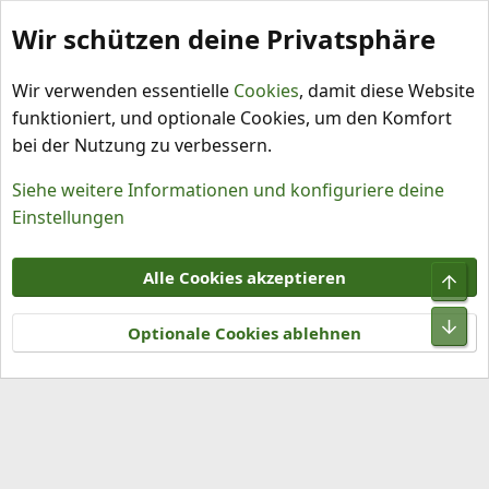
Wir schützen deine Privatsphäre
Schlagworte
Wir verwenden essentielle
Cookies
, damit diese Website
funktioniert, und optionale Cookies, um den Komfort
bei der Nutzung zu verbessern.
Siehe weitere Informationen und konfiguriere deine
Einstellungen
Cookies
Alle Cookies akzeptieren
Obe
Kontakt
Nutzungsbedingungen
Datenschutz
Hilfe und Impressum
R
Unt
S
Optionale Cookies ablehnen
S
®
Community platform by XenForo
© 2010-2026 XenForo Ltd.