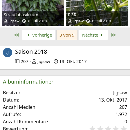
Strauchbasilikum
RGR
Jigsaw
31. Juli 2018
Jigsaw
31. Juli 2018
0
0
0
0
Erste
Letzte
Vorherige
3 von 9
Nächste
Saison 2018
J
207
Jigsaw
13. Okt. 2017
Albuminformationen
Besitzer
Jigsaw
Datum
13. Okt. 2017
Anzahl Medien
207
Aufrufe
1.972
Anzahl Kommentare
0
0
Bewertung