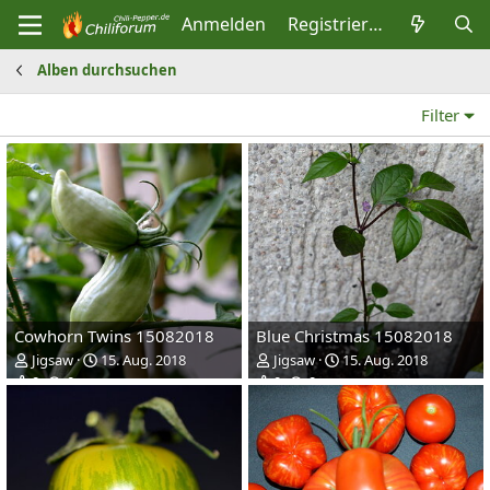
Anmelden
Registrieren
Alben durchsuchen
Filter
Cowhorn Twins 15082018
Blue Christmas 15082018
Jigsaw
15. Aug. 2018
Jigsaw
15. Aug. 2018
0
0
0
0