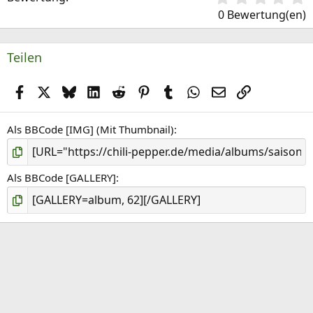
,
0 Bewertung(en)
0
0
S
Teilen
t
e
r
Facebook
X (Twitter)
Bluesky
LinkedIn
Reddit
Pinterest
Tumblr
WhatsApp
E-Mail
Link
(
e
Als BBCode [IMG] (Mit Thumbnail)
)
Als BBCode [GALLERY]