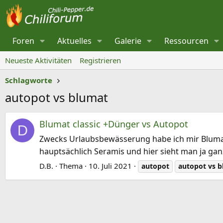
Foren
Aktuelles
Galerie
Ressourcen
Neueste Aktivitäten
Registrieren
Schlagworte
autopot vs blumat
Blumat classic +Dünger vs Autopot
D
Zwecks Urlaubsbewässerung habe ich mir Blumat 
hauptsächlich Seramis und hier sieht man ja ganz
D.B.
Thema
10. Juli 2021
autopot
autopot
vs
b