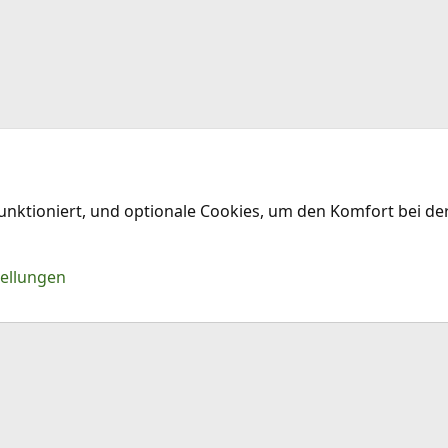
funktioniert, und optionale Cookies, um den Komfort bei d
Kontakt
Nu
tellungen
®
Community platform by XenForo
© 2010-2026 XenForo Ltd.