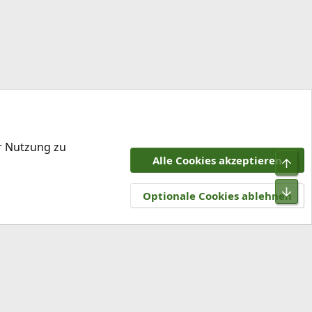
er Nutzung zu
Alle Cookies akzeptieren
Obe
tzungsbedingungen
Datenschutz
Hilfe und Impressum
R
Unt
S
Optionale Cookies ablehnen
S