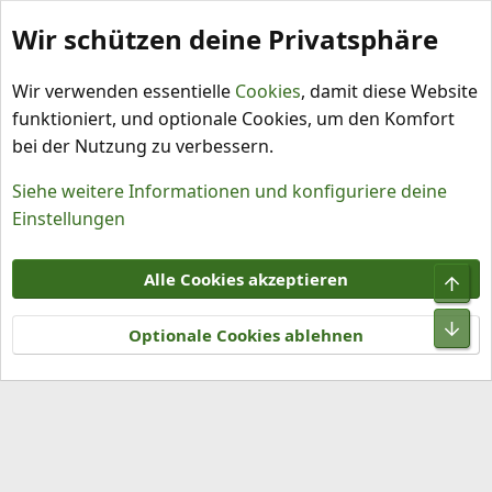
Wir schützen deine Privatsphäre
Schlagworte
Wir verwenden essentielle
Cookies
, damit diese Website
funktioniert, und optionale Cookies, um den Komfort
bei der Nutzung zu verbessern.
Siehe weitere Informationen und konfiguriere deine
Einstellungen
Cookies
Alle Cookies akzeptieren
Obe
Kontakt
Nutzungsbedingungen
Datenschutz
Hilfe und Impressum
R
Unt
S
Optionale Cookies ablehnen
S
®
Community platform by XenForo
© 2010-2026 XenForo Ltd.