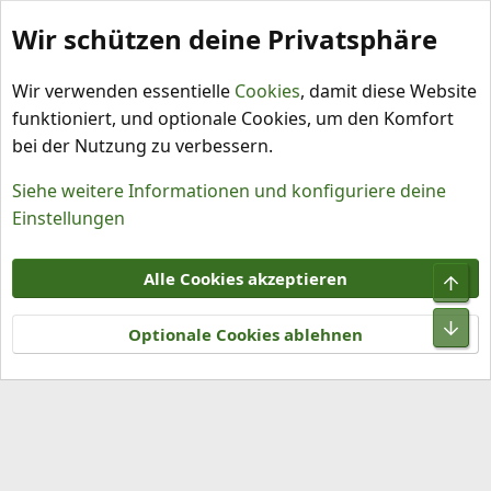
Wir schützen deine Privatsphäre
Schlagworte
Wir verwenden essentielle
Cookies
, damit diese Website
funktioniert, und optionale Cookies, um den Komfort
bei der Nutzung zu verbessern.
Siehe weitere Informationen und konfiguriere deine
Einstellungen
Cookies
Alle Cookies akzeptieren
Obe
Kontakt
Nutzungsbedingungen
Datenschutz
Hilfe und Impressum
R
Unt
S
Optionale Cookies ablehnen
S
®
Community platform by XenForo
© 2010-2026 XenForo Ltd.