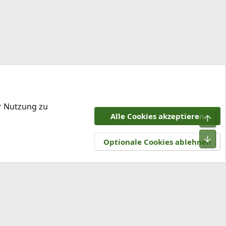
er Nutzung zu
Alle Cookies akzeptieren
Obe
tzungsbedingungen
Datenschutz
Hilfe und Impressum
R
Unt
S
Optionale Cookies ablehnen
S