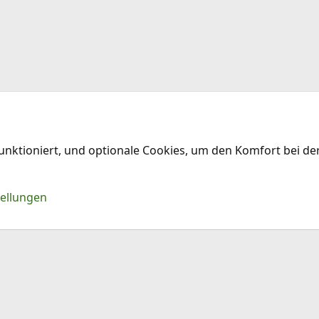
funktioniert, und optionale Cookies, um den Komfort bei d
Kontakt
Nu
tellungen
®
Community platform by XenForo
© 2010-2026 XenForo Ltd.