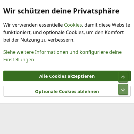
Wir schützen deine Privatsphäre
Schlagworte
Wir verwenden essentielle
Cookies
, damit diese Website
funktioniert, und optionale Cookies, um den Komfort
bei der Nutzung zu verbessern.
Siehe weitere Informationen und konfiguriere deine
Einstellungen
Cookies
Alle Cookies akzeptieren
Obe
Kontakt
Nutzungsbedingungen
Datenschutz
Hilfe und Impressum
R
Unt
S
Optionale Cookies ablehnen
S
®
Community platform by XenForo
© 2010-2026 XenForo Ltd.