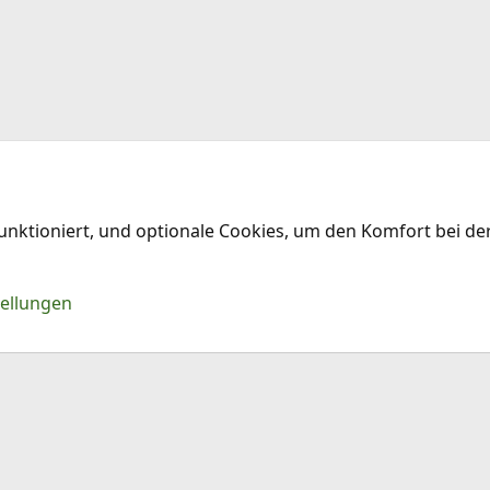
funktioniert, und optionale Cookies, um den Komfort bei d
Kontakt
Nu
tellungen
®
Community platform by XenForo
© 2010-2026 XenForo Ltd.