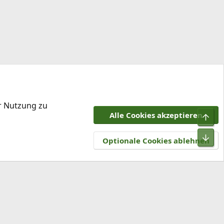
er Nutzung zu
Alle Cookies akzeptieren
Obe
tzungsbedingungen
Datenschutz
Hilfe und Impressum
R
Unt
S
Optionale Cookies ablehnen
S