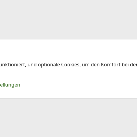
funktioniert, und optionale Cookies, um den Komfort bei d
Kontakt
Nu
tellungen
®
Community platform by XenForo
© 2010-2026 XenForo Ltd.