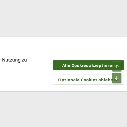
er Nutzung zu
Alle Cookies akzeptieren
Obe
tzungsbedingungen
Datenschutz
Hilfe und Impressum
R
Unt
S
Optionale Cookies ablehnen
S