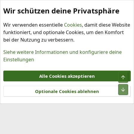
Wir schützen deine Privatsphäre
Schlagworte
Wir verwenden essentielle
Cookies
, damit diese Website
funktioniert, und optionale Cookies, um den Komfort
bei der Nutzung zu verbessern.
Siehe weitere Informationen und konfiguriere deine
Einstellungen
Cookies
Alle Cookies akzeptieren
Obe
Kontakt
Nutzungsbedingungen
Datenschutz
Hilfe und Impressum
R
Unt
S
Optionale Cookies ablehnen
S
®
Community platform by XenForo
© 2010-2026 XenForo Ltd.