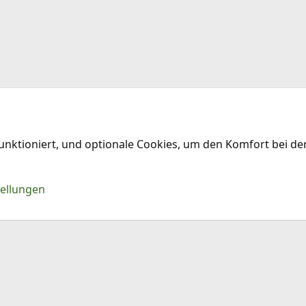
funktioniert, und optionale Cookies, um den Komfort bei d
Kontakt
Nu
tellungen
®
Community platform by XenForo
© 2010-2026 XenForo Ltd.