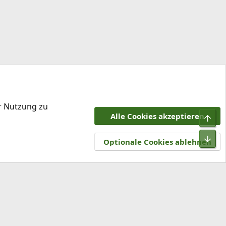
er Nutzung zu
Alle Cookies akzeptieren
Obe
tzungsbedingungen
Datenschutz
Hilfe und Impressum
R
Unt
S
Optionale Cookies ablehnen
S