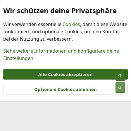
Wir schützen deine Privatsphäre
Schlagworte
Wir verwenden essentielle
Cookies
, damit diese Website
funktioniert, und optionale Cookies, um den Komfort
bei der Nutzung zu verbessern.
Siehe weitere Informationen und konfiguriere deine
Einstellungen
Cookies
Alle Cookies akzeptieren
Obe
Kontakt
Nutzungsbedingungen
Datenschutz
Hilfe und Impressum
R
Unt
S
Optionale Cookies ablehnen
S
®
Community platform by XenForo
© 2010-2026 XenForo Ltd.