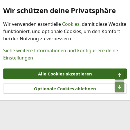
Wir schützen deine Privatsphäre
Schlagworte
Wir verwenden essentielle
Cookies
, damit diese Website
funktioniert, und optionale Cookies, um den Komfort
bei der Nutzung zu verbessern.
Siehe weitere Informationen und konfiguriere deine
Einstellungen
Cookies
Alle Cookies akzeptieren
Obe
Kontakt
Nutzungsbedingungen
Datenschutz
Hilfe und Impressum
R
Unt
S
Optionale Cookies ablehnen
S
®
Community platform by XenForo
© 2010-2026 XenForo Ltd.