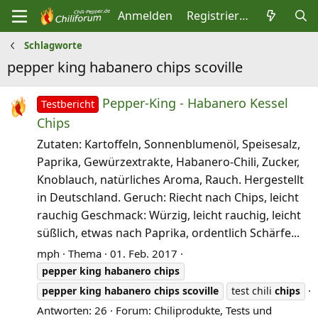
Anmelden
Registrieren
Schlagworte
pepper king habanero chips scoville
Pepper-King - Habanero Kessel
Testbericht
Chips
Zutaten: Kartoffeln, Sonnenblumenöl, Speisesalz,
Paprika, Gewürzextrakte, Habanero-Chili, Zucker,
Knoblauch, natürliches Aroma, Rauch. Hergestellt
in Deutschland. Geruch: Riecht nach Chips, leicht
rauchig Geschmack: Würzig, leicht rauchig, leicht
süßlich, etwas nach Paprika, ordentlich Schärfe...
mph
Thema
01. Feb. 2017
pepper
king
habanero
chips
pepper
king
habanero
chips
scoville
test chili
chips
Antworten: 26
Forum:
Chiliprodukte, Tests und