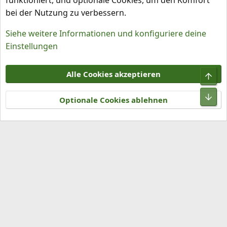
funktioniert, und optionale Cookies, um den Komfort
bei der Nutzung zu verbessern.
Siehe weitere Informationen und konfiguriere deine
Einstellungen
Cookies
Alle Cookies akzeptieren
Obe
Kontakt
Nutzungsbedingungen
Datenschutz
Hilfe und Impressum
R
Unt
S
Optionale Cookies ablehnen
S
®
Community platform by XenForo
© 2010-2026 XenForo Ltd.